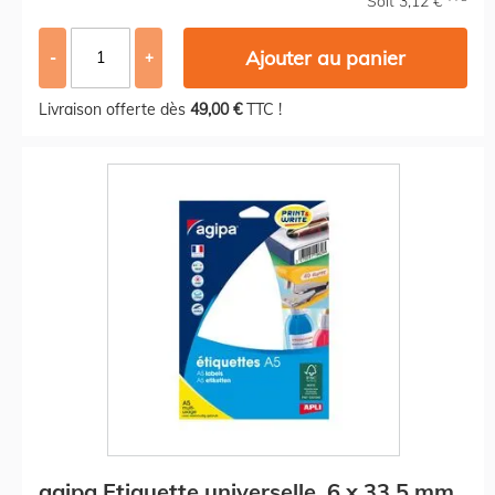
Soit 3,12 €
Ajouter au panier
-
+
Livraison offerte dès
49,00 €
TTC !
agipa Etiquette universelle, 6 x 33,5 mm,