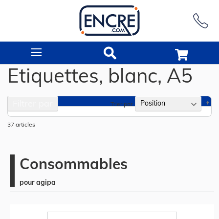
Rechercher
Etiquettes, blanc, A5
Filtrer par
Pa
Trier par
or
dé
37
articles
Consommables
pour agipa