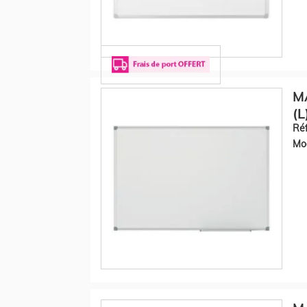
M
(L
Réf
Mod