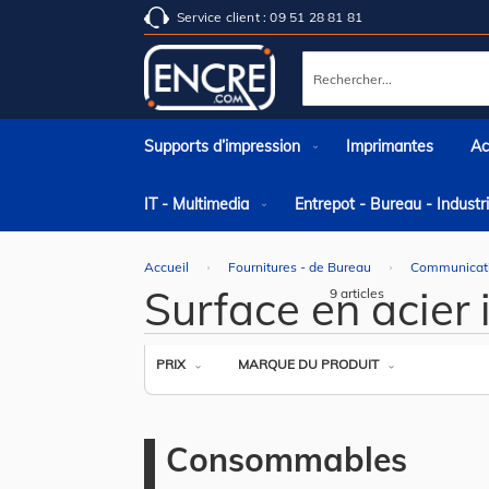
Service client : 09 51 28 81 81
Rechercher
Supports d’impression
Imprimantes
Ac
IT - Multimedia
Entrepot - Bureau - Indust
Accueil
Fournitures - de Bureau
Communicat
Surface en acier
9
articles
PRIX
MARQUE DU PRODUIT
Consommables