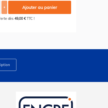
Ajouter au panier
+
fferte dès
49,00 €
TTC !
iption