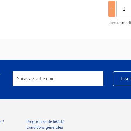
-
Livraison o
r
Inscription
à
Inscr
notre
lettre
d’information
:
 ?
Programme de fidélité
Conditions générales