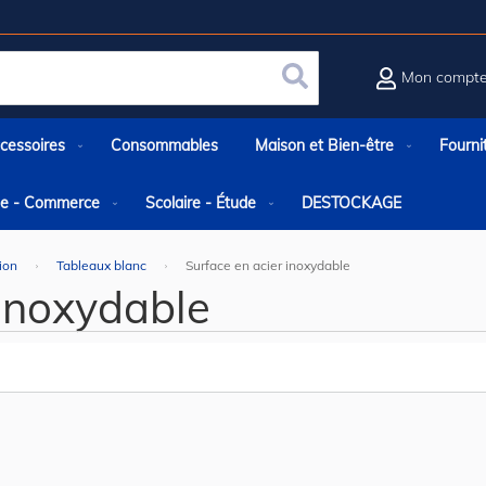
Mon compt
Rechercher
cessoires
Consommables
Maison et Bien-être
Fourni
rie - Commerce
Scolaire - Étude
DESTOCKAGE
ion
Tableaux blanc
Surface en acier inoxydable
 inoxydable