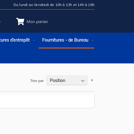
Du lundi au Vendredi de 10h à 13h et 14h à 18h
e
Mon panier
tures d’entrepôt
Fournitures - de Bureau
Par
Trier par
ordre
décroissant