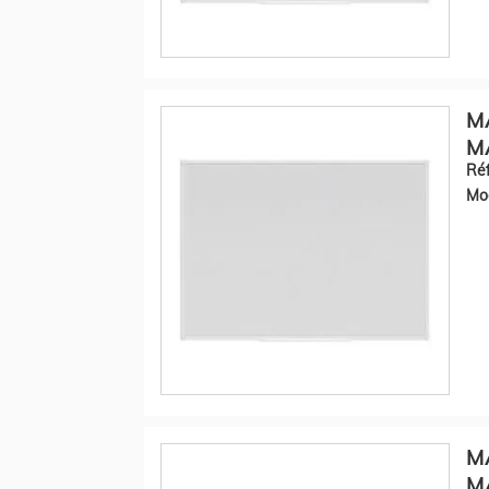
M
M
Réf
Mod
M
M