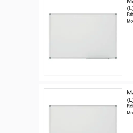
M
(L
Réf
Mod
M
(L
Réf
Mod