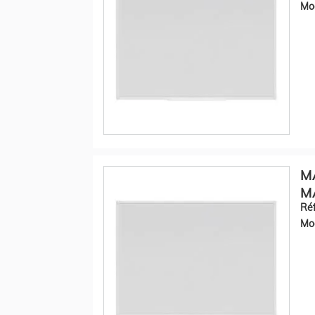
Mod
M
M
Réf
Mod