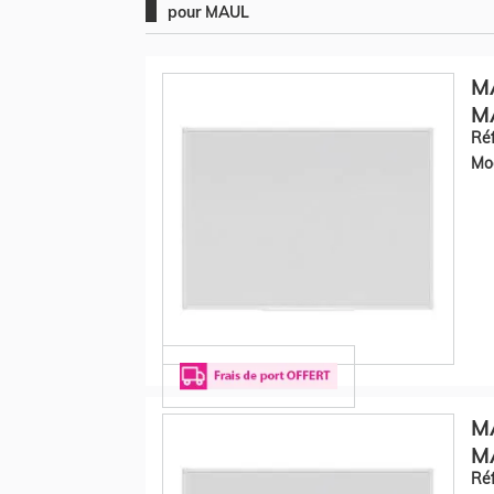
pour MAUL
M
MA
Réf
Mod
M
M
Réf