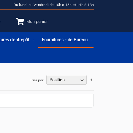
Du lundi au Vendredi de 10h à 13h et 14h à 18h
e
Mon panier
tures d’entrepôt
Fournitures - de Bureau
Par
Trier par
ordre
décroissant