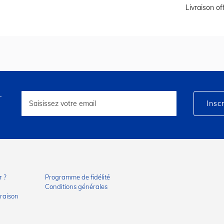
Livraison o
r
Inscription
à
Inscr
notre
lettre
d’information
:
 ?
Programme de fidélité
Conditions générales
vraison