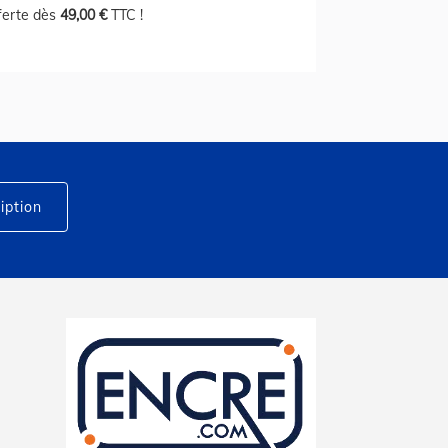
fferte dès
49,00 €
TTC !
iption