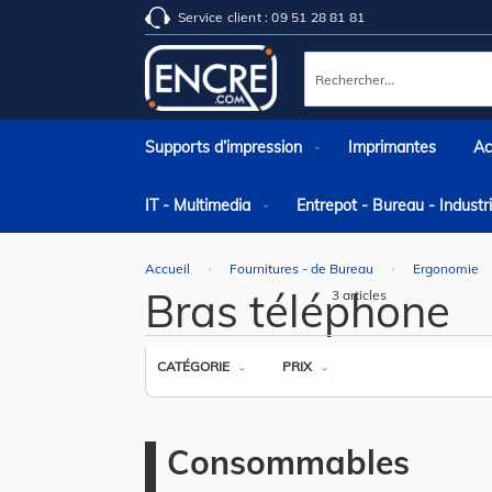
Service client : 09 51 28 81 81
Rechercher
Supports d’impression
Imprimantes
Ac
IT - Multimedia
Entrepot - Bureau - Indust
Accueil
Fournitures - de Bureau
Ergonomie
Bras téléphone
3
articles
CATÉGORIE
PRIX
Consommables