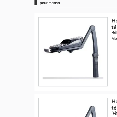
pour Hansa
Ha
té
Réf
Mod
Ha
té
Réf