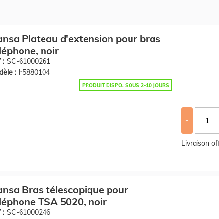
nsa Plateau d'extension pour bras
léphone, noir
 :
SC-61000261
èle :
h5880104
PRODUIT DISPO. SOUS 2-10 JOURS
-
Livraison o
nsa Bras télescopique pour
léphone TSA 5020, noir
 :
SC-61000246