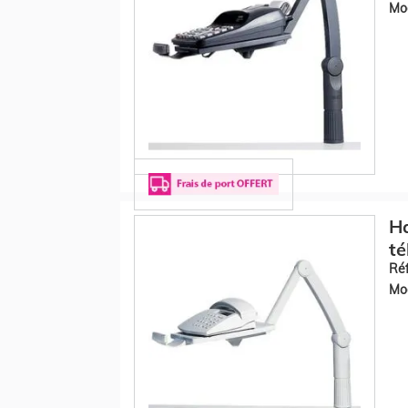
Mod
Ha
té
Réf
Mod