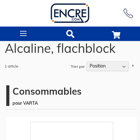
Rechercher
Alcaline, flachblock
Pa
1
article
Trier par
or
dé
Consommables
pour VARTA