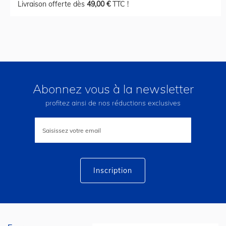
Livraison offerte dès
49,00 €
TTC !
Abonnez vous à la newsletter
profitez ainsi de nos réductions exclusives
Inscription
à
notre
lettre
d’information
:
Inscription