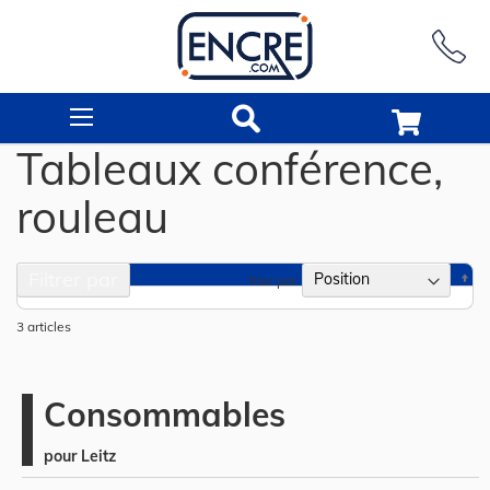
Rechercher
Tableaux conférence,
rouleau
Filtrer par
Pa
Trier par
or
dé
3
articles
Consommables
pour Leitz