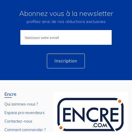
Abonnez vous à la newsletter
profitez ainsi de nos réductions exclusives
Inscription
à
notre
lettre
d’information
:
Inscription
Encre
Qui sommes-nous ?
Espace pro revendeurs
Contactez-nous
Comment commander ?