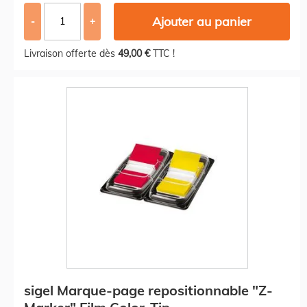
Ajouter au panier
-
+
Livraison offerte dès
49,00 €
TTC !
sigel Marque-page repositionnable "Z-