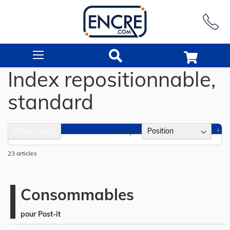
Rechercher
Index repositionnable,
standard
Filtrer par
Pa
Trier par
or
dé
23
articles
Consommables
pour Post-it