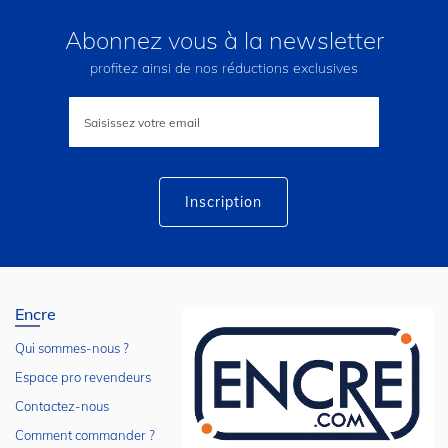
Abonnez vous à la newsletter
profitez ainsi de nos réductions exclusives
Inscription
à
notre
lettre
d’information
:
Inscription
Encre
Qui sommes-nous ?
Espace pro revendeurs
Contactez-nous
Comment commander ?