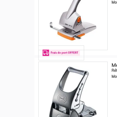
Mod
Ma
Réf
Mod