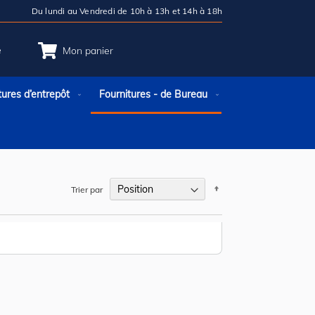
Du lundi au Vendredi de 10h à 13h et 14h à 18h
e
Mon panier
tures d’entrepôt
Fournitures - de Bureau
Par
Trier par
ordre
décroissant