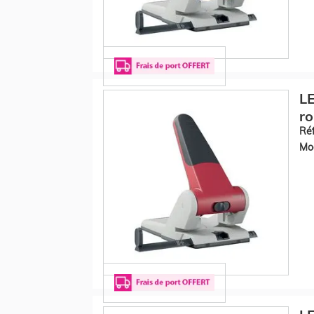
LE
r
Réf
Mod