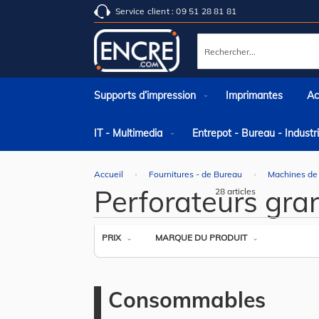
Service client : 09 51 28 81 81
Rechercher
Supports d’impression
Imprimantes
Ac
IT - Multimedia
Entrepot - Bureau - Indust
Accueil
Fournitures - de Bureau
Machines de
Perforateurs gra
28
articles
PRIX
MARQUE DU PRODUIT
Consommables