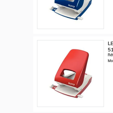
LE
51
Réf
Mod