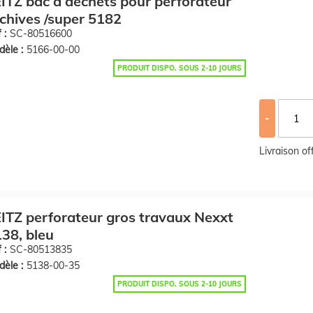
ITZ bac à déchets pour perforateur
chives /super 5182
 :
SC-80516600
èle :
5166-00-00
PRODUIT DISPO. SOUS 2-10 JOURS
-
Livraison o
ITZ perforateur gros travaux Nexxt
38, bleu
 :
SC-80513835
èle :
5138-00-35
PRODUIT DISPO. SOUS 2-10 JOURS