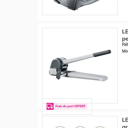
LE
pe
Réf
Mod
LE
ar