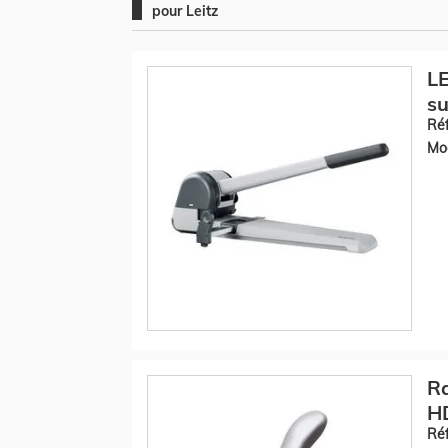
pour Leitz
LE
su
Réf
Mod
Ra
H
Réf