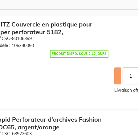
ITZ Couvercle en plastique pour
per perforateur 5182,
 :
SC-80106399
èle :
106390090
PRODUIT DISPO. SOUS 2-10 JOURS
-
Livraison o
pid Perforateur d'archives Fashion
DC65, argent/orange
 :
SC-68922603