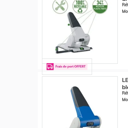
Réf
Mod
LE
bl
Réf
Mod