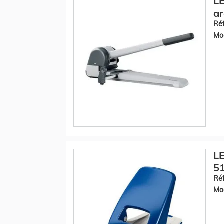
LE
ar
Réf
Mod
LE
51
Réf
Mod