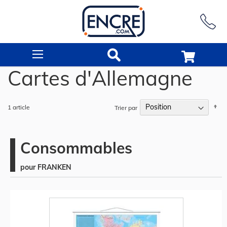
Rechercher
Cartes d'Allemagne
Pa
1
article
Trier par
or
dé
Consommables
pour FRANKEN