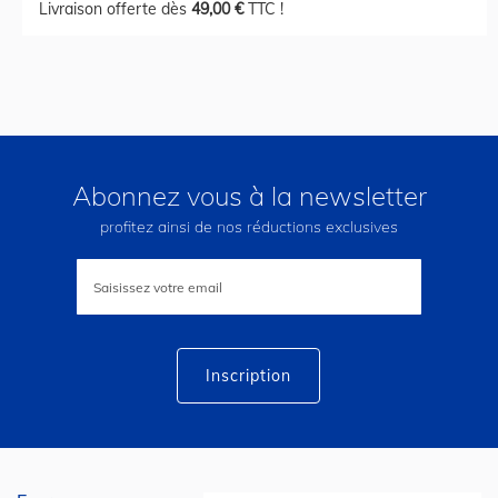
Livraison offerte dès
49,00 €
TTC !
Abonnez vous à la newsletter
profitez ainsi de nos réductions exclusives
Inscription
à
notre
lettre
d’information
:
Inscription