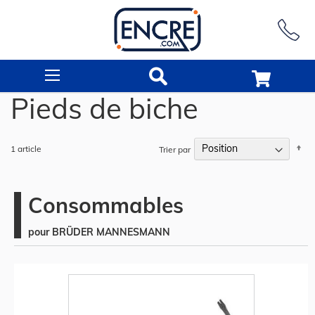
Rechercher
Pieds de biche
Pa
1
article
Trier par
or
dé
Consommables
pour BRÜDER MANNESMANN