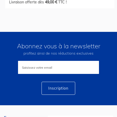
Livraison offerte dès
49,00 €
TTC !
Abonnez vous à la newsletter
profitez ainsi de nos réductions exclusives
Inscription
à
notre
lettre
d’information
:
Inscription