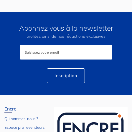
Abonnez vous à la newsletter
profitez ainsi de nos réductions exclusives
Inscription
à
notre
lettre
d’information
:
Inscription
Encre
Qui sommes-nous ?
Espace pro revendeurs