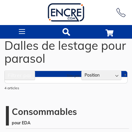
Rechercher
Dalles de lestage pour
parasol
Filtrer par
Pa
Trier par
or
dé
4
articles
Consommables
pour EDA