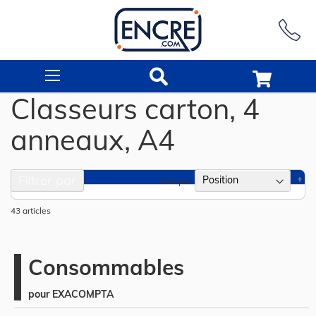
Rechercher
Classeurs carton, 4
anneaux, A4
Filtrer par
Pa
Trier par
or
dé
43
articles
Consommables
pour EXACOMPTA