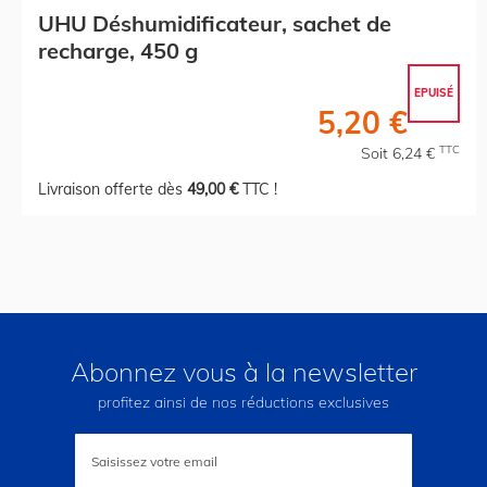
UHU Déshumidificateur, sachet de
recharge, 450 g
EPUISÉ
5,20 €
TTC
Soit 6,24 €
Livraison offerte dès
49,00 €
TTC !
Abonnez vous à la newsletter
profitez ainsi de nos réductions exclusives
Inscription
à
notre