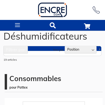
Rechercher
Déshumidificateurs
Filtrer par
Pa
Trier par
or
dé
19
articles
Consommables
pour Pattex