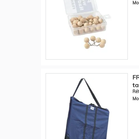
Mod
F
ta
Réf
Mod