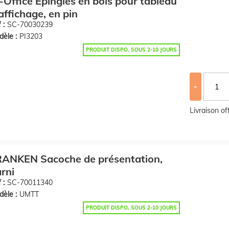
-Office Epingles en bois pour tableau
affichage, en pin
 :
SC-70030239
èle :
PI3203
PRODUIT DISPO. SOUS 2-10 JOURS
-
Livraison o
RANKEN Sacoche de présentation,
rni
 :
SC-70011340
èle :
UMTT
PRODUIT DISPO. SOUS 2-10 JOURS