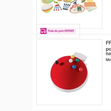
FR
po
Réf
Mod