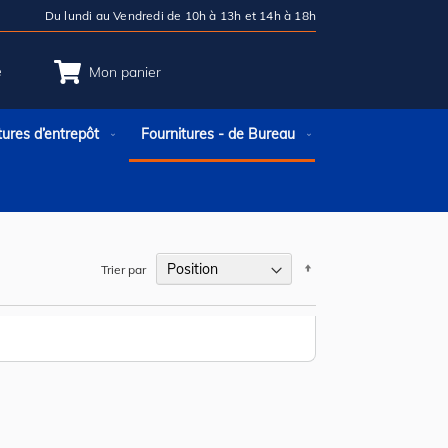
Du lundi au Vendredi de 10h à 13h et 14h à 18h
e
Mon panier
tures d’entrepôt
Fournitures - de Bureau
Par
Trier par
ordre
décroissant