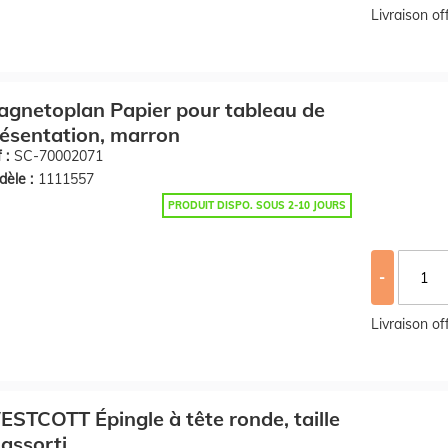
Livraison o
gnetoplan Papier pour tableau de
ésentation, marron
 :
SC-70002071
èle :
1111557
PRODUIT DISPO. SOUS 2-10 JOURS
-
Livraison o
STCOTT Épingle à tête ronde, taille
 assorti