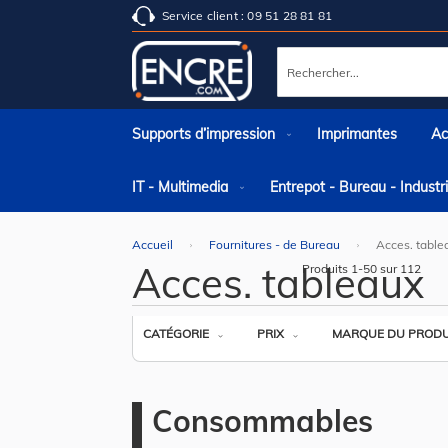
Service client : 09 51 28 81 81
Rechercher
Supports d’impression
Imprimantes
Ac
IT - Multimedia
Entrepot - Bureau - Indust
Accueil
Fournitures - de Bureau
Acces. table
Acces. tableaux
Produits
1
-
50
sur
112
CATÉGORIE
PRIX
MARQUE DU PRODU
Consommables