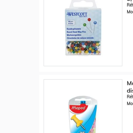
Réf
Mod
Ma
di
Réf
Mod