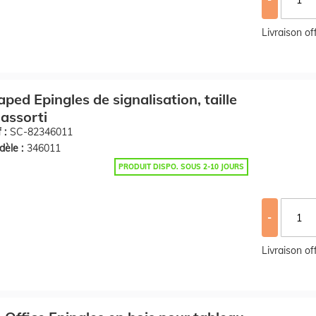
Livraison o
ped Epingles de signalisation, taille
 assorti
 :
SC-82346011
èle :
346011
PRODUIT DISPO. SOUS 2-10 JOURS
-
Livraison o