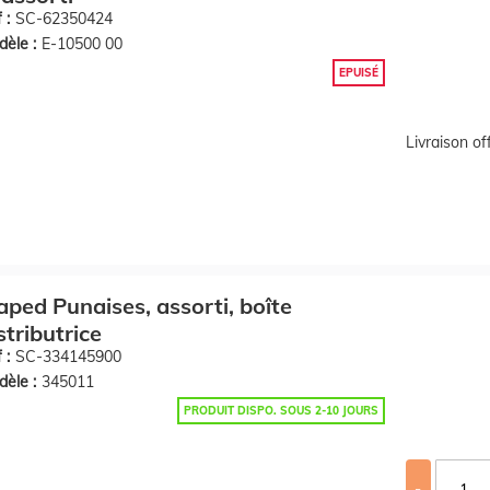
 :
SC-62350424
èle :
E-10500 00
EPUISÉ
Livraison o
ped Punaises, assorti, boîte
stributrice
 :
SC-334145900
èle :
345011
PRODUIT DISPO. SOUS 2-10 JOURS
-