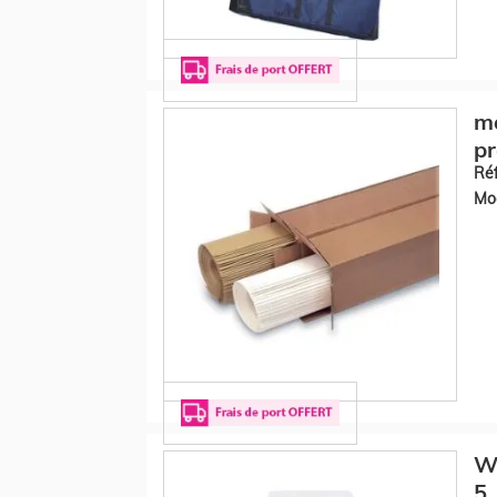
ma
pr
Réf
Mod
WE
5,