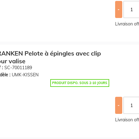
-
Livraison o
ANKEN Pelote à épingles avec clip
ur valise
 :
SC-70011189
èle :
UMK-KISSEN
PRODUIT DISPO. SOUS 2-10 JOURS
-
Livraison o