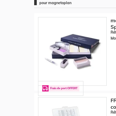
pour magnetoplan
ma
Sp
Réf
Mod
FR
co
Réf