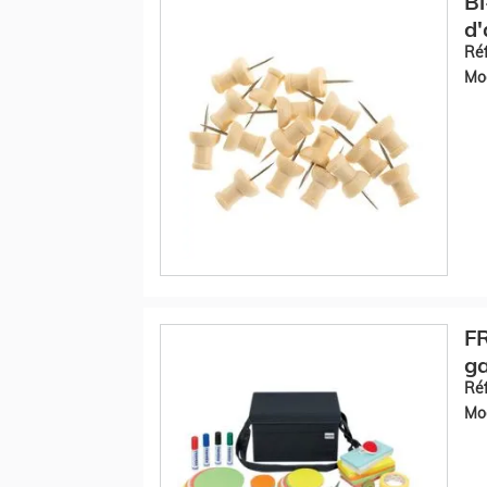
Bi
d'
Réf
Mod
F
ga
Réf
Mod