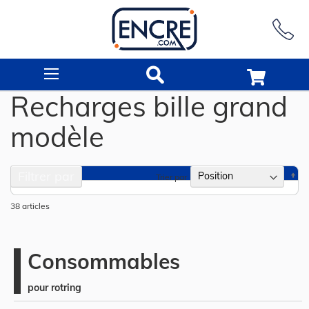
Rechercher
Recharges bille grand
modèle
Filtrer par
Pa
Trier par
or
dé
38
articles
Consommables
pour rotring