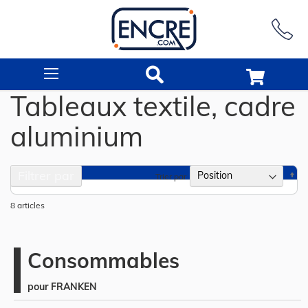
Rechercher
Tableaux textile, cadre
aluminium
Filtrer par
Pa
Trier par
or
dé
8
articles
Consommables
pour FRANKEN