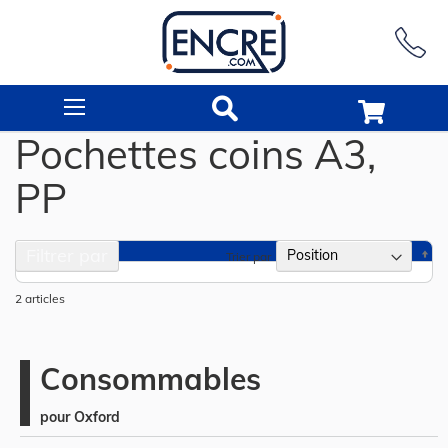
Rechercher
Pochettes coins A3,
PP
Filtrer par
Pa
Trier par
or
dé
2
articles
Consommables
pour Oxford