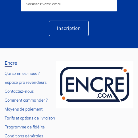
à
notre
lettre
d’information
:
Inscription
Encre
Qui sommes-nous ?
Espace pro revendeurs
Contactez-nous
Comment commander ?
Moyens de paiement
Tarifs et options de livraison
Programme de fidélité
Conditions générales