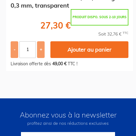
0,3 mm, transparent
PRODUIT DISPO. SOUS 2-10 JOURS
27,30 €
TTC
Soit 32,76 €
Ajouter au panier
-
+
Livraison offerte dès
49,00 €
TTC !
Abonnez vous à la newsletter
profitez ainsi de nos réductions exclusives
Inscription