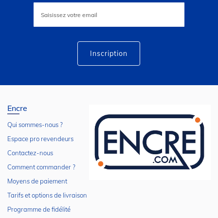
Inscription
à
notre
lettre
d’information
:
Inscription
Encre
Qui sommes-nous ?
Espace pro revendeurs
Contactez-nous
Comment commander ?
Moyens de paiement
Tarifs et options de livraison
Programme de fidélité