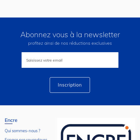
Abonnez vous à la newsletter
profitez ainsi de nos réductions exclusives
Inscription
à
notre
lettre
d’information
:
Inscription
Encre
Qui sommes-nous ?
Espace pro revendeurs