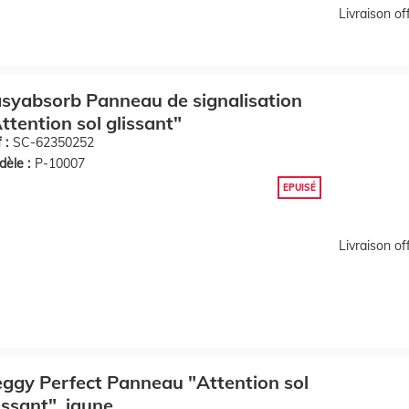
Livraison o
syabsorb Panneau de signalisation
ttention sol glissant"
 :
SC-62350252
èle :
P-10007
EPUISÉ
Livraison o
ggy Perfect Panneau "Attention sol
issant", jaune