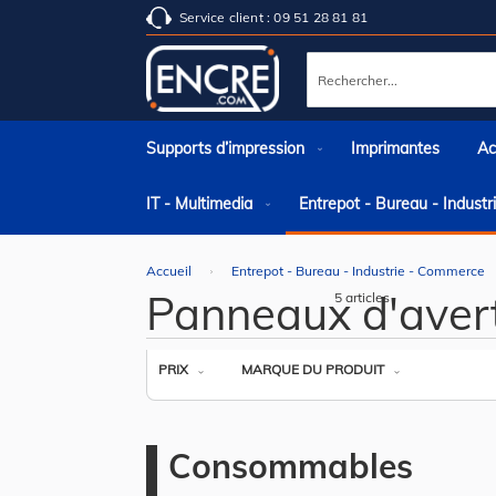
Service client : 09 51 28 81 81
Rechercher
Supports d’impression
Imprimantes
Ac
IT - Multimedia
Entrepot - Bureau - Indust
Accueil
Entrepot - Bureau - Industrie - Commerce
Panneaux d'aver
5
articles
PRIX
MARQUE DU PRODUIT
Consommables