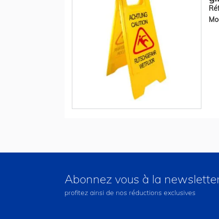
Réf
Mod
Abonnez vous à la newslette
profitez ainsi de nos réductions exclusives