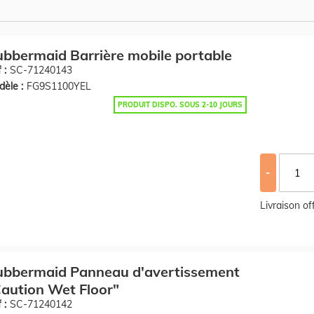
bbermaid Barrière mobile portable
 :
SC-71240143
èle :
FG9S1100YEL
PRODUIT DISPO. SOUS 2-10 JOURS
-
Livraison o
ubbermaid Panneau d'avertissement
aution Wet Floor"
 :
SC-71240142