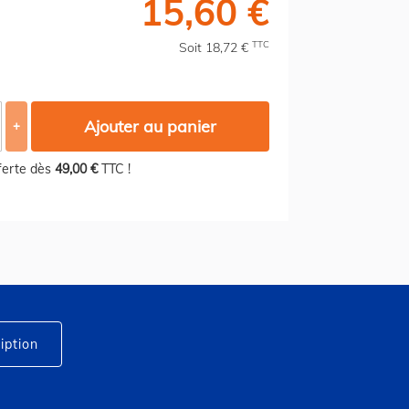
15,60 €
TTC
Soit 18,72 €
Ajouter au panier
+
fferte dès
49,00 €
TTC !
iption