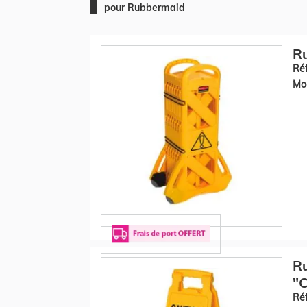
pour Rubbermaid
Ru
Réf
Mod
R
"C
Réf