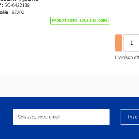
 :
SC-6422189
èle :
97200
PRODUIT DISPO. SOUS 2-10 JOURS
-
Livraison o
r
Inscription
à
Inscr
notre
lettre
d’information
: