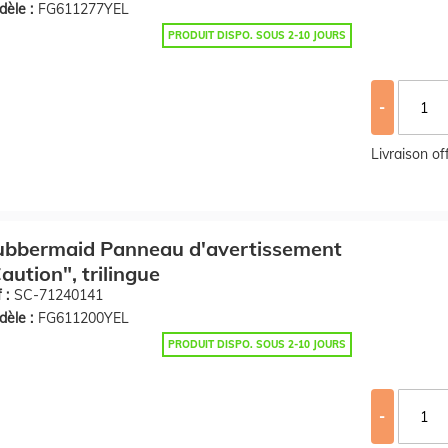
èle :
FG611277YEL
PRODUIT DISPO. SOUS 2-10 JOURS
-
Livraison o
ubbermaid Panneau d'avertissement
aution", trilingue
 :
SC-71240141
èle :
FG611200YEL
PRODUIT DISPO. SOUS 2-10 JOURS
-