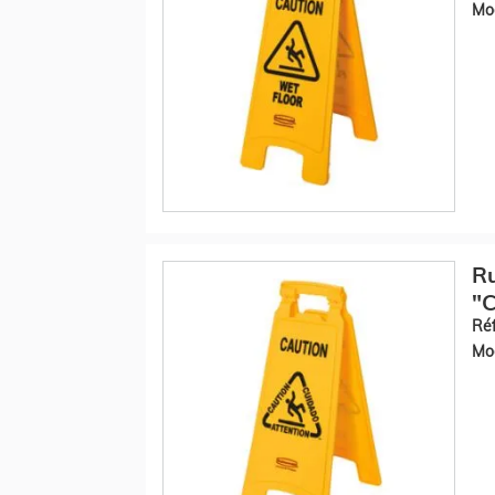
Mod
R
"C
Réf
Mod