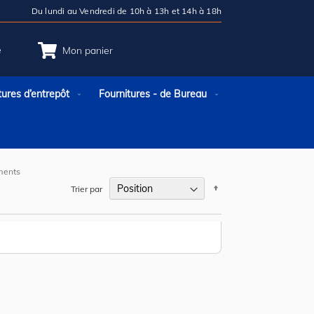
Du lundi au Vendredi de 10h à 13h et 14h à 18h
e
Mon panier
tures d’entrepôt
Fournitures - de Bureau
ments
Par
Trier par
ordre
décroissant