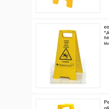
ea
"A
Réf
Mod
Pe
gl