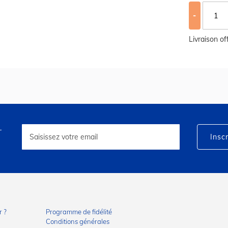
-
Livraison o
r
Inscription
à
Inscr
notre
lettre
d’information
:
 ?
Programme de fidélité
Conditions générales