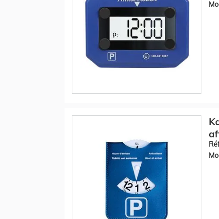
Mod
Ka
af
Réf
Mod