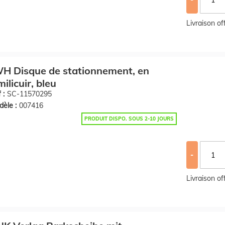
Livraison o
H Disque de stationnement, en
milicuir, bleu
 :
SC-11570295
èle :
007416
PRODUIT DISPO. SOUS 2-10 JOURS
-
Livraison o