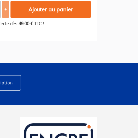
Ajouter au panier
+
fferte dès
49,00 €
TTC !
iption