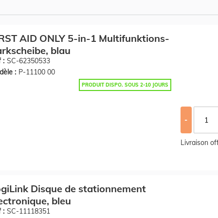
RST AID ONLY 5-in-1 Multifunktions-
rkscheibe, blau
 :
SC-62350533
èle :
P-11100 00
PRODUIT DISPO. SOUS 2-10 JOURS
-
Livraison o
giLink Disque de stationnement
ectronique, bleu
 :
SC-11118351