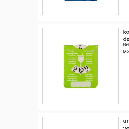
ka
de
Réf
Mod
un
ve