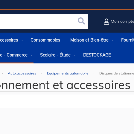
Mon compt
Rechercher
cessoires
Consommables
Maison et Bien-être
Fourni
rie - Commerce
Scolaire - Étude
DESTOCKAGE
Auto:accessoires
Equipements automobile
Disques de stationn
onnement et accessoires