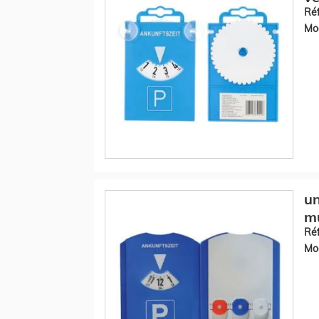
Réf
Mod
un
mu
Réf
Mod