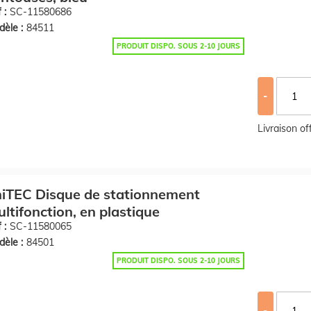
 :
SC-11580686
èle :
84511
PRODUIT DISPO. SOUS 2-10 JOURS
-
Livraison o
iTEC Disque de stationnement
ltifonction, en plastique
 :
SC-11580065
èle :
84501
PRODUIT DISPO. SOUS 2-10 JOURS
-