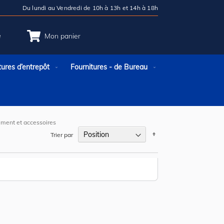
Du lundi au Vendredi de 10h à 13h et 14h à 18h
e
Mon panier
tures d’entrepôt
Fournitures - de Bureau
ement et accessoires
Par
Trier par
ordre
décroissant