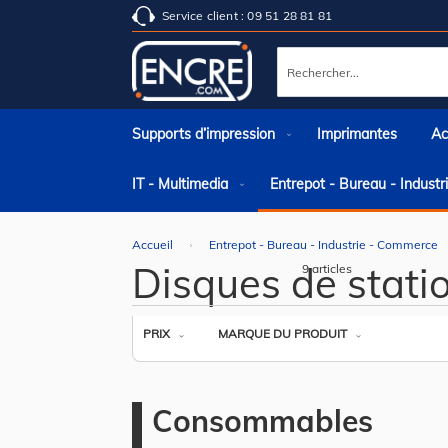
Service client : 09 51 28 81 81
Rechercher
Supports d’impression
Imprimantes
Ac
IT - Multimedia
Entrepot - Bureau - Indust
Accueil
Entrepot - Bureau - Industrie - Commerce
Disques de stati
9
articles
PRIX
MARQUE DU PRODUIT
Consommables