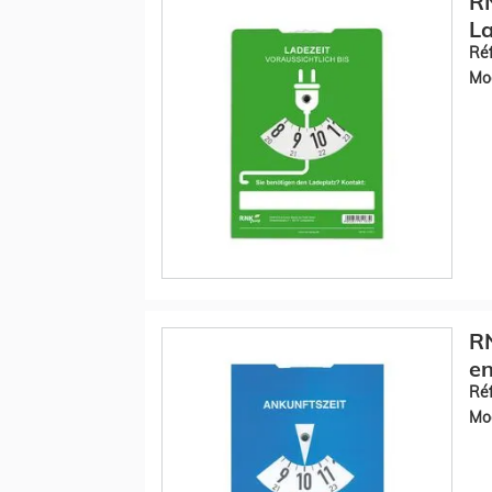
RN
La
Réf
Mod
RN
en
Réf
Mod