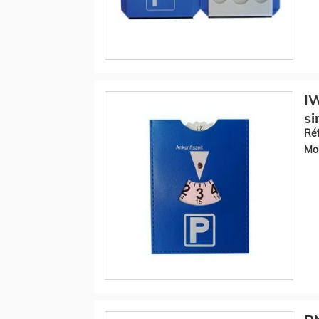
IW
si
Réf
Mod