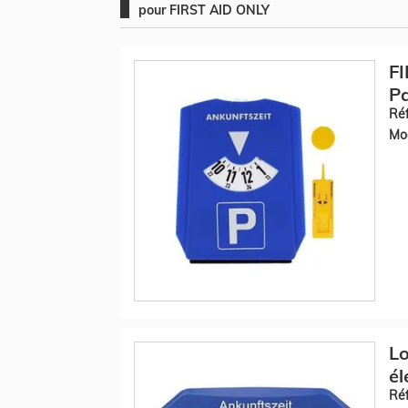
pour FIRST AID ONLY
FI
Pa
Réf
Mod
Lo
él
Réf