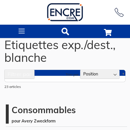
Rechercher
Etiquettes exp./dest.,
blanche
Filtrer par
Pa
Trier par
or
dé
23
articles
Consommables
pour Avery Zweckform