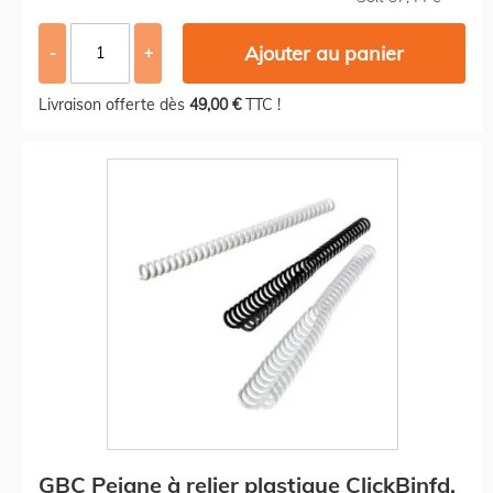
Ajouter au panier
-
+
Livraison offerte dès
49,00 €
TTC !
GBC Peigne à relier plastique ClickBinfd,