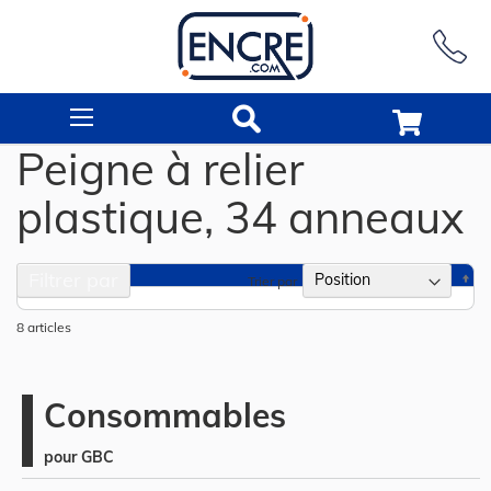
Rechercher
Peigne à relier
plastique, 34 anneaux
Filtrer par
Pa
Trier par
or
dé
8
articles
Consommables
pour GBC