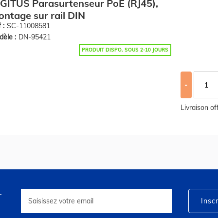
GITUS Parasurtenseur PoE (RJ45),
ntage sur rail DIN
 :
SC-11008581
èle :
DN-95421
PRODUIT DISPO. SOUS 2-10 JOURS
-
Livraison o
r
Inscription
à
Inscr
notre
lettre