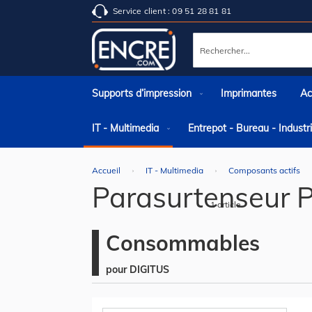
Service client : 09 51 28 81 81
Rechercher
Supports d’impression
Imprimantes
Ac
IT - Multimedia
Entrepot - Bureau - Indust
Accueil
IT - Multimedia
Composants actifs
Parasurtenseur 
1
article
Consommables
pour DIGITUS