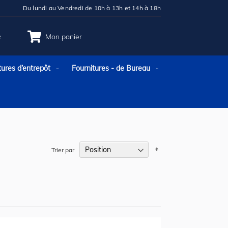
Du lundi au Vendredi de 10h à 13h et 14h à 18h
e
Mon panier
tures d’entrepôt
Fournitures - de Bureau
Par
Trier par
ordre
décroissant