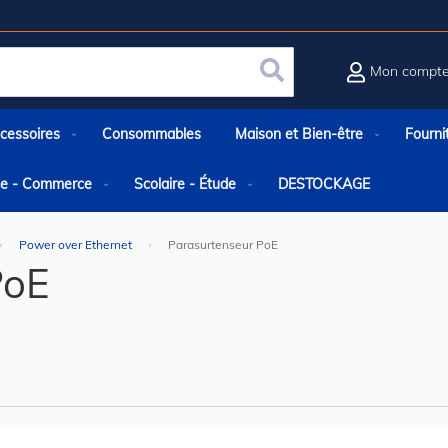
Mon compt
Rechercher
cessoires
Consommables
Maison et Bien-être
Fourni
rie - Commerce
Scolaire - Étude
DESTOCKAGE
Power over Ethernet
Parasurtenseur PoE
PoE