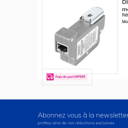
DI
mo
Réf
Mod
Abonnez vous à la newslette
profitez ainsi de nos réductions exclusives