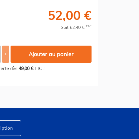
52,00 €
TTC
Soit 62,40 €
Ajouter au panier
+
fferte dès
49,00 €
TTC !
iption