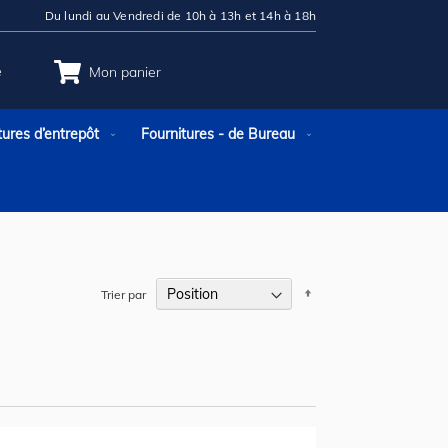
Du lundi au Vendredi de 10h à 13h et 14h à 18h
e
Mon panier
tures d’entrepôt
Fournitures - de Bureau
Par
Trier par
ordre
décroissant