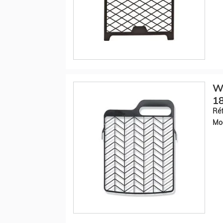
WE
18
Réf
Mod