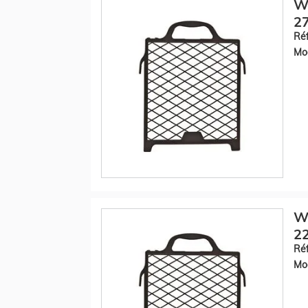
WE
27
Réf
Mod
WE
22
Réf
Mod