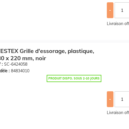
-
Livraison o
STEX Grille d'essorage, plastique,
0 x 220 mm, noir
 :
SC-6424058
èle :
84834010
PRODUIT DISPO. SOUS 2-10 JOURS
-
Livraison o