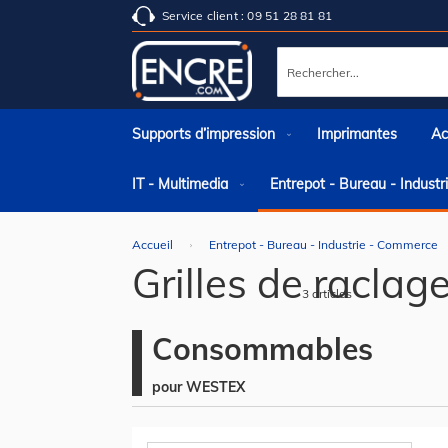
Service client : 09 51 28 81 81
Rechercher
Supports d’impression
Imprimantes
Ac
IT - Multimedia
Entrepot - Bureau - Indust
Accueil
Entrepot - Bureau - Industrie - Commerce
Grilles de raclag
3
articles
Consommables
pour WESTEX