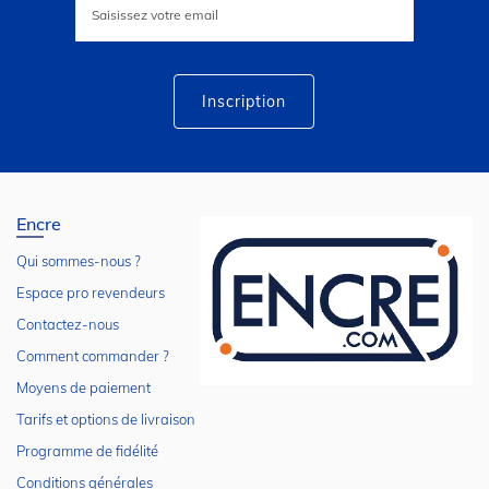
à
notre
lettre
d’information
:
Inscription
Encre
Qui sommes-nous ?
Espace pro revendeurs
Contactez-nous
Comment commander ?
Moyens de paiement
Tarifs et options de livraison
Programme de fidélité
Conditions générales