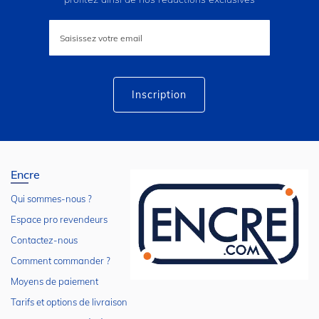
Inscription
à
notre
lettre
d’information
:
Inscription
Encre
Qui sommes-nous ?
Espace pro revendeurs
Contactez-nous
Comment commander ?
Moyens de paiement
Tarifs et options de livraison