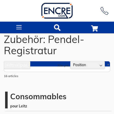
Rechercher
Zubehör: Pendel-
Registratur
Filtrer par
Pa
Trier par
or
dé
16
articles
Consommables
pour Leitz