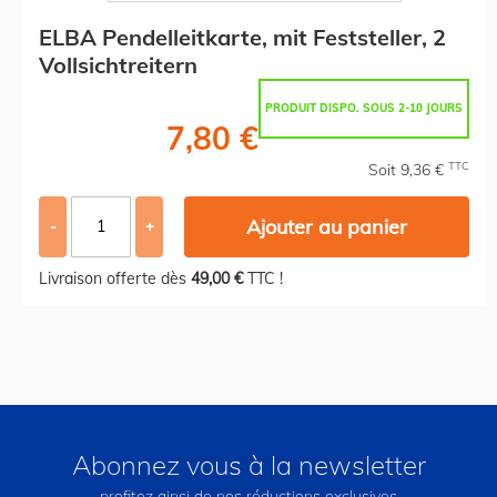
ELBA Pendelleitkarte, mit Feststeller, 2
Vollsichtreitern
PRODUIT DISPO. SOUS 2-10 JOURS
7,80 €
TTC
Soit 9,36 €
Ajouter au panier
-
+
Livraison offerte dès
49,00 €
TTC !
Abonnez vous à la newsletter
profitez ainsi de nos réductions exclusives