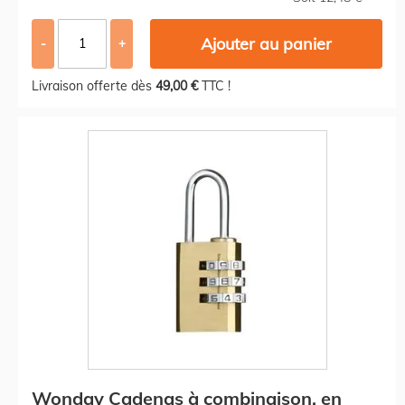
Ajouter au panier
-
+
Livraison offerte dès
49,00 €
TTC !
Wonday Cadenas à combinaison, en