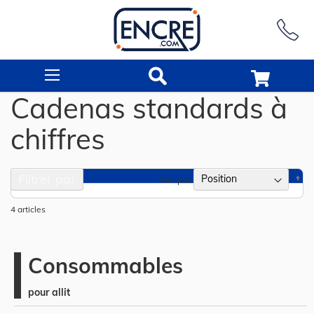
Rechercher
Cadenas standards à
chiffres
Filtrer par
Pa
Trier par
or
dé
4
articles
Consommables
pour allit