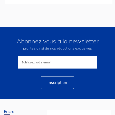
Abonnez vous à la newsletter
profitez ainsi de nos réductions exclusives
Inscription
à
notre
lettre
d’information
:
Inscription
Encre