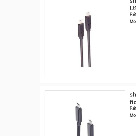
sh
U
Réf
Mod
sh
f
Réf
Mod