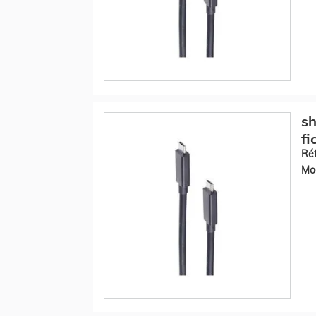
sh
f
Réf
Mod