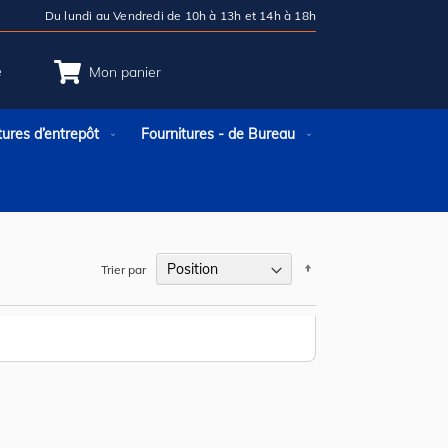
Du lundi au Vendredi de 10h à 13h et 14h à 18h
e
Mon panier
tures d’entrepôt
Fournitures - de Bureau
Par
Trier par
ordre
décroissant