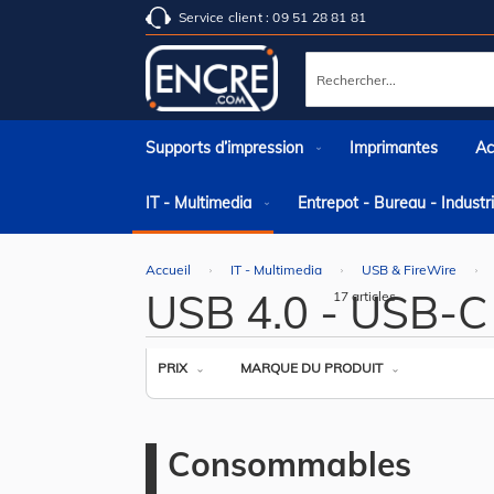
Service client : 09 51 28 81 81
Rechercher
Supports d’impression
Imprimantes
Ac
IT - Multimedia
Entrepot - Bureau - Indust
Accueil
IT - Multimedia
USB & FireWire
USB 4.0 - USB-C
17
articles
PRIX
MARQUE DU PRODUIT
Consommables