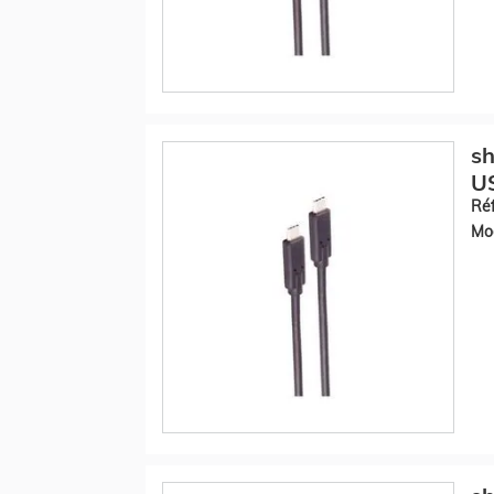
sh
U
Réf
Mod