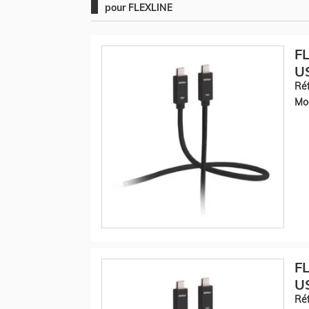
pour FLEXLINE
FL
U
Réf
Mod
FL
U
Réf