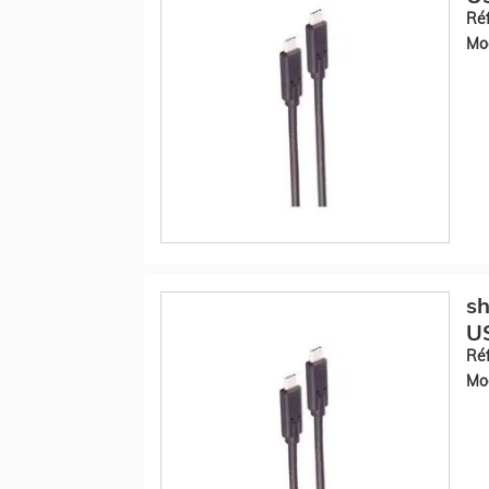
Réf
Mod
sh
U
Réf
Mod