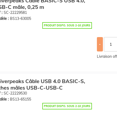
iverpeaks Câble BASIC-S USB 4.0,
SB-C mâle, 0,25 m
 :
SC-22229581
èle :
BS13-63005
PRODUIT DISPO. SOUS 2-10 JOURS
-
Livraison o
iverpeaks Câble USB 4.0 BASIC-S,
iches mâles USB-C-USB-C
 :
SC-22229530
èle :
BS13-65155
PRODUIT DISPO. SOUS 2-10 JOURS