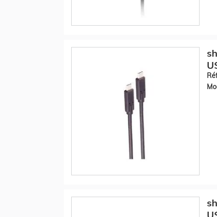
sh
U
Réf
Mod
sh
U