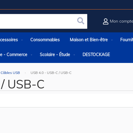
Mon compt
Rechercher
cessoires
Consommables
Maison et Bien-être
Fourni
rie - Commerce
Scolaire - Étude
DESTOCKAGE
Câbles USB
USB 4.0 - USB-C / USB-C
 / USB-C