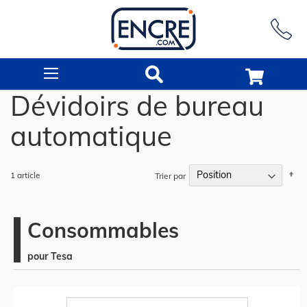
Rechercher
Dévidoirs de bureau
automatique
Pa
1
article
Trier par
or
dé
Consommables
pour Tesa