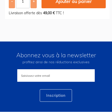
Ajouter au panier
-
+
Livraison offerte dès
49,00 €
TTC !
Abonnez vous à la newsletter
profitez ainsi de nos réductions exclusives
Inscription
à
notre
lettre
d’information
:
Inscription