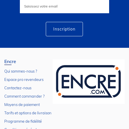
Inscription
à
notre
lettre
d’information
:
Inscription
Encre
Qui sommes-nous ?
Espace pro revendeurs
Contactez-nous
Comment commander ?
Moyens de paiement
Tarifs et options de livraison
Programme de fidélité