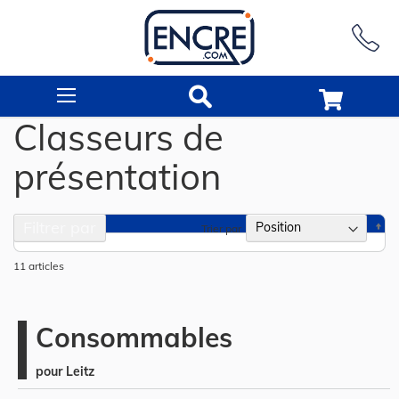
Rechercher
Classeurs de
présentation
Filtrer par
Pa
Trier par
or
dé
11
articles
Consommables
pour Leitz