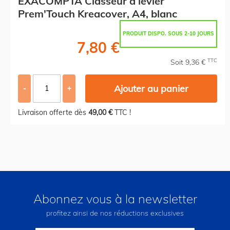
EXACOMPTA Classeur à levier
Prem'Touch Kreacover, A4, blanc
PRODUIT DISPO. SOUS 2-10 JOURS
7,80 €
TTC
Soit 9,36 €
Ajouter au panier
-
+
Livraison offerte dès
49,00 €
TTC !
Abonnez vous à la newsletter
profitez ainsi de nos réductions exclusives