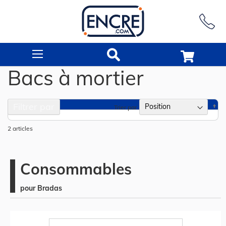
Rechercher
Bacs à mortier
Filtrer par
Pa
Trier par
or
dé
2
articles
Consommables
pour Bradas