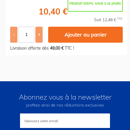
PRODUIT DISPO. SOUS 2-10 JOURS
10,40 €
TTC
Soit 12,48 €
Ajouter au panier
-
+
Livraison offerte dès
49,00 €
TTC !
Abonnez vous à la newsletter
profitez ainsi de nos réductions exclusives
Inscription
à
notre
lettre