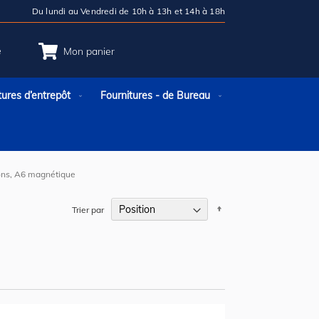
Du lundi au Vendredi de 10h à 13h et 14h à 18h
e
Mon panier
tures d’entrepôt
Fournitures - de Bureau
ons, A6 magnétique
Par
Trier par
ordre
décroissant