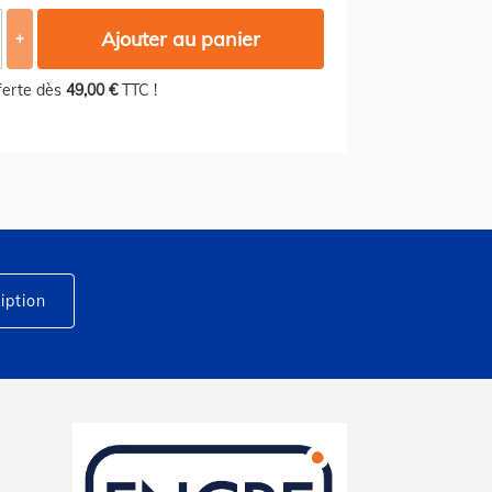
Ajouter au panier
+
fferte dès
49,00 €
TTC !
iption