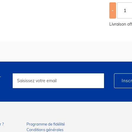
-
Livraison o
r
Inscription
à
Inscr
notre
lettre
d’information
:
 ?
Programme de fidélité
Conditions générales