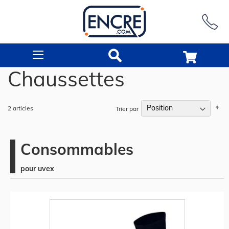
Rechercher
Chaussettes
Pa
2
articles
Trier par
or
dé
Consommables
pour uvex