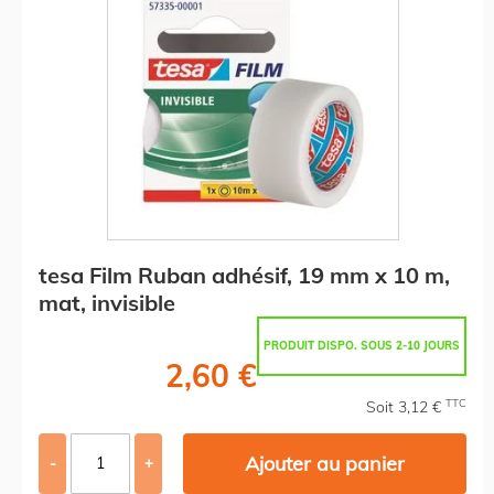
tesa Film Ruban adhésif, 19 mm x 10 m,
mat, invisible
PRODUIT DISPO. SOUS 2-10 JOURS
2,60 €
TTC
Soit 3,12 €
Ajouter au panier
-
+