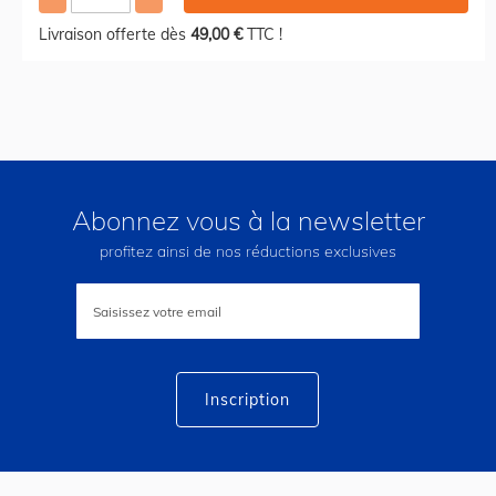
Livraison offerte dès
49,00 €
TTC !
Abonnez vous à la newsletter
profitez ainsi de nos réductions exclusives
Inscription
à
notre
lettre
d’information
:
Inscription