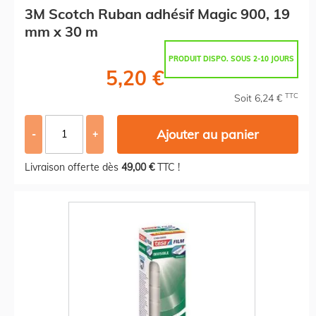
3M Scotch Ruban adhésif Magic 900, 19
mm x 30 m
PRODUIT DISPO. SOUS 2-10 JOURS
5,20 €
TTC
Soit 6,24 €
Ajouter au panier
-
+
Livraison offerte dès
49,00 €
TTC !