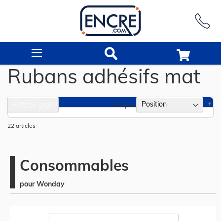
Rechercher
Rubans adhésifs mat
Filtrer par
Pa
Trier par
or
dé
22
articles
Consommables
pour Wonday