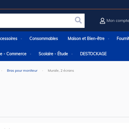
Mon compt
Rechercher
cessoires
Consommables
Maison et Bien-être
Fourni
rie - Commerce
Scolaire - Étude
DESTOCKAGE
Bras pour moniteur
Murale, 2 écrans