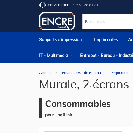
Service client : 09 51 28 81 81
Rechercher
Supports d’impression
Imprimantes
Ac
IT - Multimedia
Entrepot - Bureau - Indust
Accueil
Fournitures - de Bureau
Ergonomie
Murale, 2 écrans
1
article
Consommables
pour LogiLink