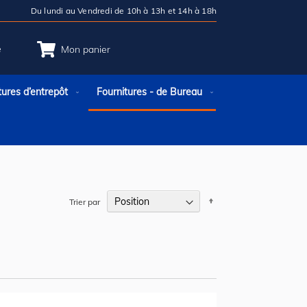
Du lundi au Vendredi de 10h à 13h et 14h à 18h
e
Mon panier
tures d’entrepôt
Fournitures - de Bureau
Par
Trier par
ordre
décroissant