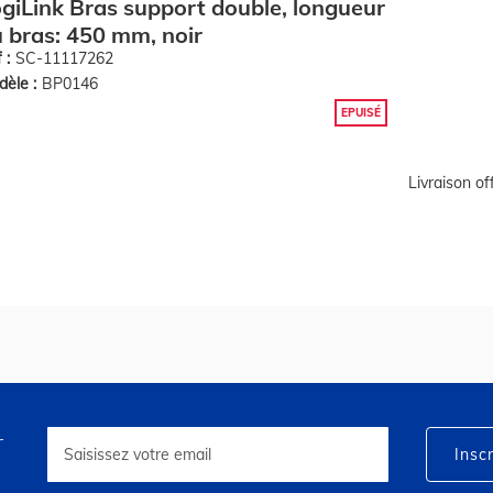
giLink Bras support double, longueur
 bras: 450 mm, noir
 :
SC-11117262
èle :
BP0146
EPUISÉ
Livraison o
r
Inscription
à
Inscr
notre
lettre