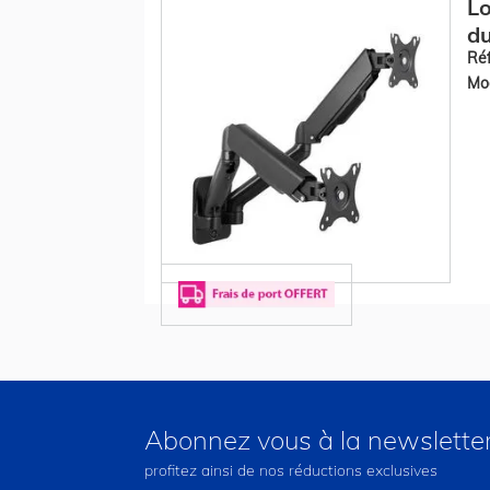
Lo
du
Réf
Mod
Abonnez vous à la newslette
profitez ainsi de nos réductions exclusives