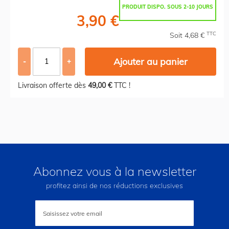
PRODUIT DISPO. SOUS 2-10 JOURS
3,90 €
TTC
Soit 4,68 €
Ajouter au panier
-
+
Livraison offerte dès
49,00 €
TTC !
Abonnez vous à la newsletter
profitez ainsi de nos réductions exclusives
Inscription
à
notre
lettre