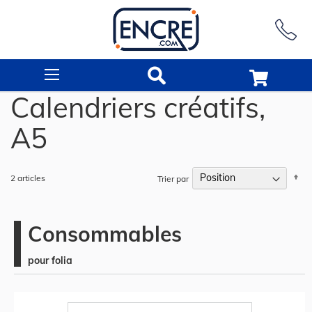
Rechercher
Calendriers créatifs,
A5
Pa
2
articles
Trier par
or
dé
Consommables
pour folia