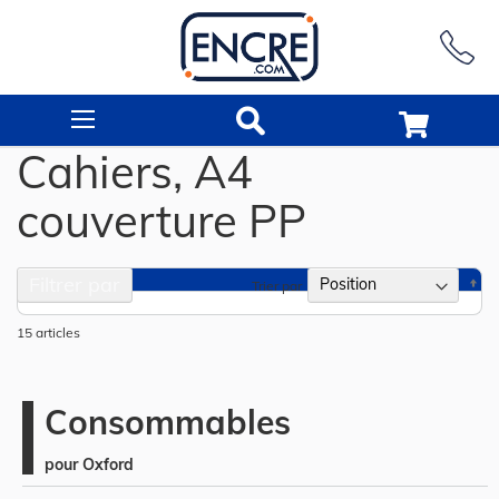
Rechercher
Cahiers, A4
couverture PP
Filtrer par
Pa
Trier par
or
dé
15
articles
Consommables
pour Oxford