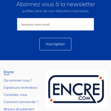
Abonnez vous à la newsletter
profitez ainsi de nos réductions exclusives
Inscription
à
notre
lettre
d’information
:
Inscription
Encre
Qui sommes-nous ?
Espace pro revendeurs
Contactez-nous
Comment commander ?
Moyens de paiement