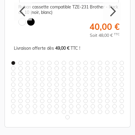
Ruban cassette compatible TZE-231 Brother - Pack
de 10 (noir, blanc)
€
40,00 €
C
TTC
Soit 48,00 €
Livraison offerte dès
49,00 €
TTC !