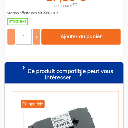
TTC
Soit 21,00 €
Livraison offerte dès
49,00 €
TTC !
STOCK BAS
Ajouter au panier
-
+
Ce produit compatible peut vous
intéresser
Compatible