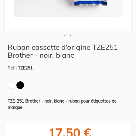
Skip
Ruban cassette d'origine TZE251
to
the
Brother - noir, blanc
beginning
of
the
Réf :
TZE251
images
gallery
TZE-251 Brother - noir, blanc - ruban pour étiquettes de
marque
17,50 €