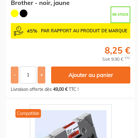
Brother - noir, jaune
EN STOCK
45%
PAR RAPPORT AU PRODUIT DE MARQUE
8,25 €
TTC
Soit 9,90 €
Ajouter au panier
-
+
Livraison offerte dès
49,00 €
TTC !
Compatible