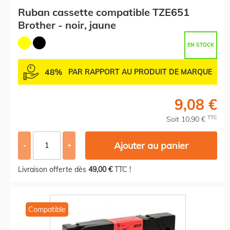
Ruban cassette compatible TZE651
Brother - noir, jaune
EN STOCK
48%
PAR RAPPORT AU PRODUIT DE MARQUE
9,08 €
TTC
Soit 10,90 €
Ajouter au panier
-
+
Livraison offerte dès
49,00 €
TTC !
Compatible