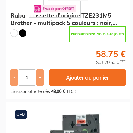
Ruban cassette d'origine TZE231M5
Brother - multipack 5 couleurs : noir,
blanc
PRODUIT DISPO. SOUS 2-10 JOURS
58,75 €
TTC
Soit 70,50 €
Ajouter au panier
-
+
Livraison offerte dès
49,00 €
TTC !
OEM