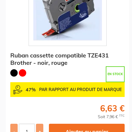
Ruban cassette compatible TZE431
Brother - noir, rouge
EN STOCK
47%
PAR RAPPORT AU PRODUIT DE MARQUE
6,63 €
TTC
Soit 7,96 €
Ajouter au panier
-
+