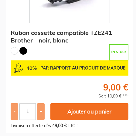
Ruban cassette compatible TZE241
Brother - noir, blanc
EN STOCK
40%
PAR RAPPORT AU PRODUIT DE MARQUE
9,00 €
TTC
Soit 10,80 €
Ajouter au panier
-
+
Livraison offerte dès
49,00 €
TTC !