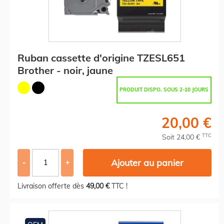
Ruban cassette d'origine TZESL651
Brother - noir, jaune
PRODUIT DISPO. SOUS 2-10 JOURS
20,00 €
TTC
Soit 24,00 €
Ajouter au panier
-
+
Livraison offerte dès
49,00 €
TTC !