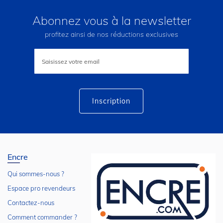
Abonnez vous à la newsletter
profitez ainsi de nos réductions exclusives
Inscription
à
notre
lettre
d’information
:
Inscription
Encre
Qui sommes-nous ?
Espace pro revendeurs
Contactez-nous
Comment commander ?