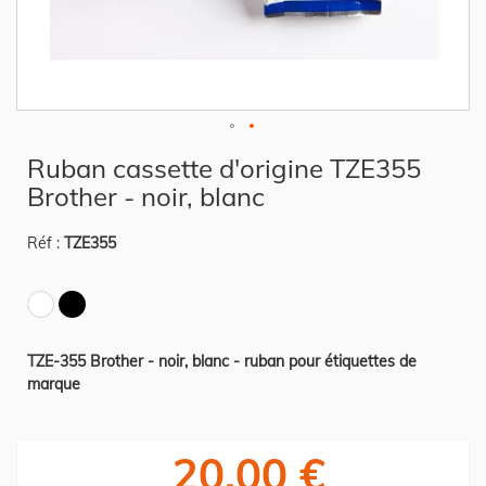
Skip
Ruban cassette d'origine TZE355
to
the
Brother - noir, blanc
beginning
of
the
Réf :
TZE355
images
gallery
TZE-355 Brother - noir, blanc - ruban pour étiquettes de
marque
20,00 €