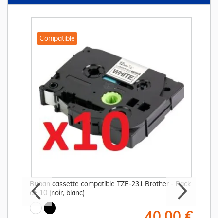
Compatible
Ruban cassette compatible TZE-231 Brother - Pack
de 10 (noir, blanc)
€
40,00 €