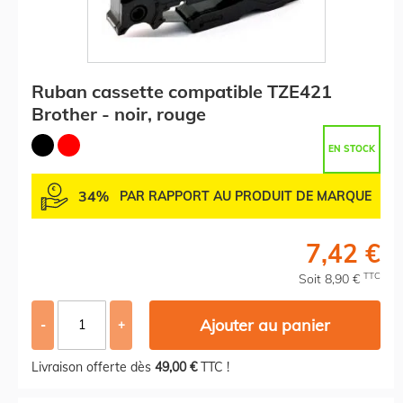
Ruban cassette compatible TZE421
Brother - noir, rouge
EN STOCK
34%
PAR RAPPORT AU PRODUIT DE MARQUE
7,42 €
TTC
Soit 8,90 €
Ajouter au panier
-
+
Livraison offerte dès
49,00 €
TTC !