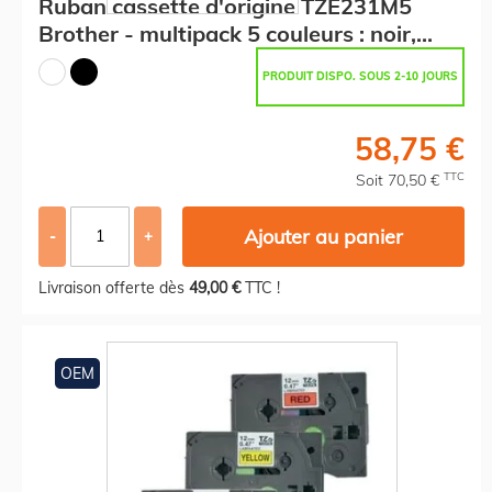
Ruban cassette d'origine TZE231M5
Brother - multipack 5 couleurs : noir,
blanc
PRODUIT DISPO. SOUS 2-10 JOURS
58,75 €
TTC
Soit 70,50 €
Ajouter au panier
-
+
Livraison offerte dès
49,00 €
TTC !
OEM