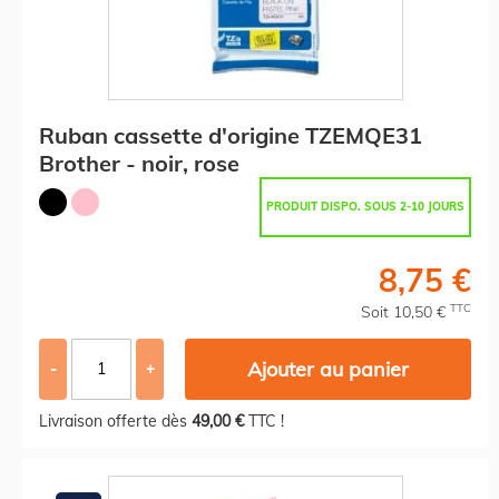
Ruban cassette d'origine TZEMQE31
Brother - noir, rose
PRODUIT DISPO. SOUS 2-10 JOURS
8,75 €
TTC
Soit 10,50 €
Ajouter au panier
-
+
Livraison offerte dès
49,00 €
TTC !