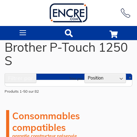
Rechercher
Brother P-Touch 1250
S
Filtrer par
Pa
Trier par
or
dé
Produits
1
-
50
sur
82
Consommables
compatibles
garantie constructeur préservée