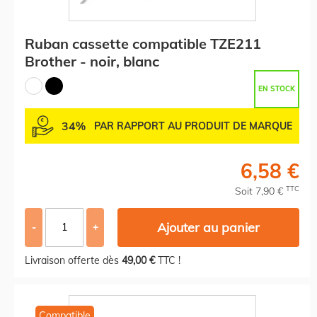
Ruban cassette compatible TZE211
Brother - noir, blanc
EN STOCK
34%
PAR RAPPORT AU PRODUIT DE MARQUE
6,58 €
TTC
Soit 7,90 €
Ajouter au panier
-
+
Livraison offerte dès
49,00 €
TTC !
Compatible