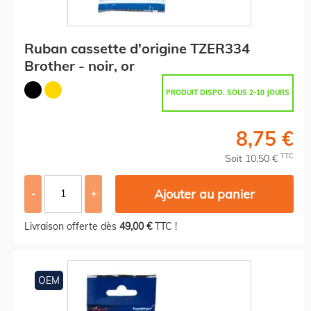
Ruban cassette d'origine TZER334
Brother - noir, or
PRODUIT DISPO. SOUS 2-10 JOURS
8,75 €
TTC
Soit 10,50 €
Ajouter au panier
-
+
Livraison offerte dès
49,00 €
TTC !
OEM