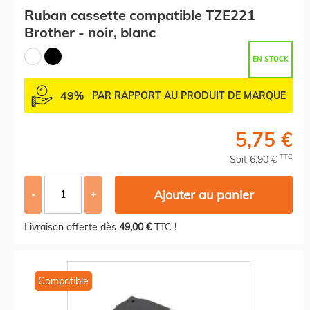
Ruban cassette compatible TZE221
Brother - noir, blanc
EN STOCK
49%
PAR RAPPORT AU PRODUIT DE MARQUE
5,75 €
TTC
Soit 6,90 €
Ajouter au panier
-
+
Livraison offerte dès
49,00 €
TTC !
Compatible