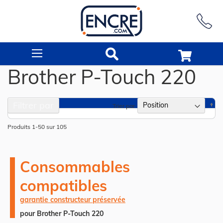
Rechercher
Brother P-Touch 220
Filtrer par
Pa
Trier par
or
dé
Produits
1
-
50
sur
105
Consommables
compatibles
garantie constructeur préservée
pour Brother P-Touch 220