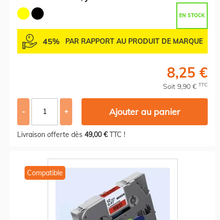
EN STOCK
45%
PAR RAPPORT AU PRODUIT DE MARQUE
8,25 €
TTC
Soit 9,90 €
Ajouter au panier
-
+
Livraison offerte dès
49,00 €
TTC !
Compatible