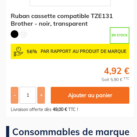
Ruban cassette compatible TZE131
Brother - noir, transparent
EN STOCK
56%
PAR RAPPORT AU PRODUIT DE MARQUE
4,92 €
TTC
Soit 5,90 €
Ajouter au panier
-
+
Livraison offerte dès
49,00 €
TTC !
Consommables de marque