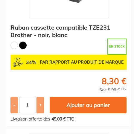
Ruban cassette compatible TZE231
Brother - noir, blanc
EN STOCK
34%
PAR RAPPORT AU PRODUIT DE MARQUE
8,30 €
TTC
Soit 9,96 €
Ajouter au panier
-
+
Livraison offerte dès
49,00 €
TTC !