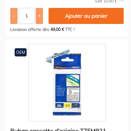
Soit 10,50 €
Ajouter au panier
-
+
Livraison offerte dès
49,00 €
TTC !
OEM
Ruban cassette d'origine TZEM921