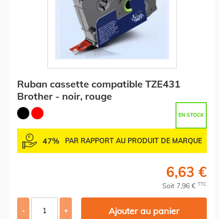
Ruban cassette compatible TZE431
Brother - noir, rouge
EN STOCK
47%
PAR RAPPORT AU PRODUIT DE MARQUE
6,63 €
TTC
Soit 7,96 €
Ajouter au panier
-
+