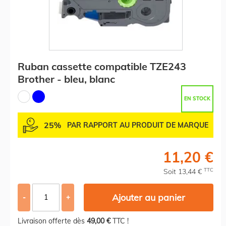
Ruban cassette compatible TZE243
Brother - bleu, blanc
EN STOCK
25%
PAR RAPPORT AU PRODUIT DE MARQUE
11,20 €
TTC
Soit 13,44 €
Ajouter au panier
-
+
Livraison offerte dès
49,00 €
TTC !