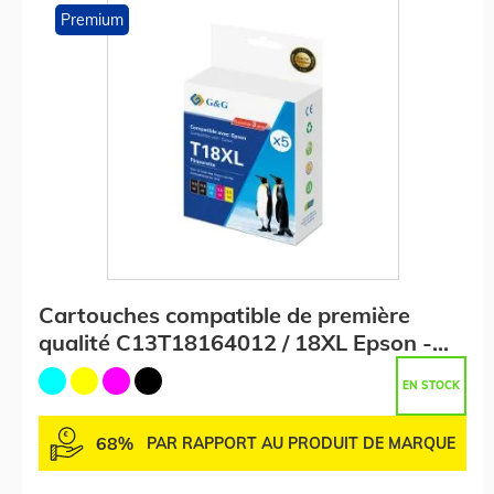
Premium
Cartouches compatible de première
qualité C13T18164012 / 18XL Epson -
multipack 4 couleurs : noire, cyan,
EN STOCK
magenta, jaune
68%
PAR RAPPORT AU PRODUIT DE MARQUE