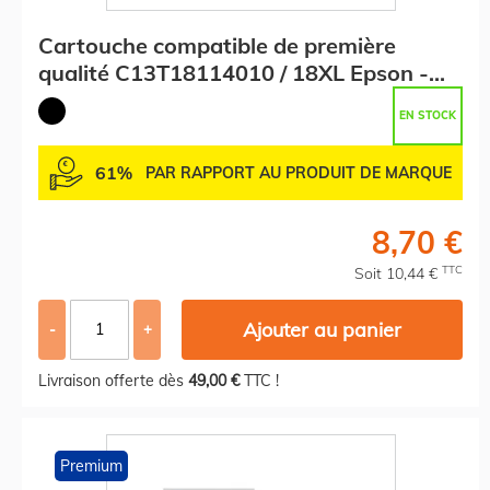
Cartouche compatible de première
qualité C13T18114010 / 18XL Epson -
noire
EN STOCK
61%
PAR RAPPORT AU PRODUIT DE MARQUE
8,70 €
TTC
Soit 10,44 €
Ajouter au panier
-
+
Livraison offerte dès
49,00 €
TTC !
Premium