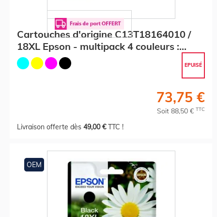
Cartouches d'origine C13T18164010 /
18XL Epson - multipack 4 couleurs :
noire, cyan, magenta, jaune
EPUISÉ
73,75 €
TTC
Soit 88,50 €
Livraison offerte dès
49,00 €
TTC !
OEM