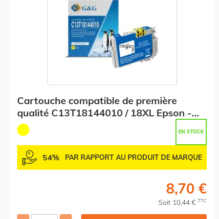
Cartouche compatible de première
qualité C13T18144010 / 18XL Epson -
jaune
EN STOCK
54%
PAR RAPPORT AU PRODUIT DE MARQUE
8,70 €
TTC
Soit 10,44 €