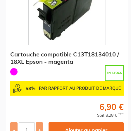
Cartouche compatible C13T18134010 /
18XL Epson - magenta
EN STOCK
58%
PAR RAPPORT AU PRODUIT DE MARQUE
6,90 €
TTC
Soit 8,28 €
Ajouter au panier
-
+