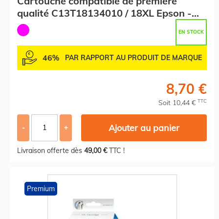
Cartouche compatible de première
qualité C13T18134010 / 18XL Epson -
magenta
EN STOCK
46%
PAR RAPPORT AU PRODUIT DE MARQUE
8,70 €
TTC
Soit 10,44 €
Ajouter au panier
-
+
Livraison offerte dès
49,00 €
TTC !
Premium