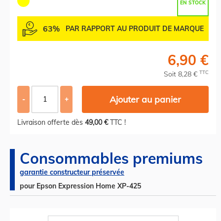
EN STOCK
63%
PAR RAPPORT AU PRODUIT DE MARQUE
6,90 €
TTC
Soit 8,28 €
Ajouter au panier
-
+
Livraison offerte dès
49,00 €
TTC !
Consommables premiums
garantie constructeur préservée
pour Epson Expression Home XP-425