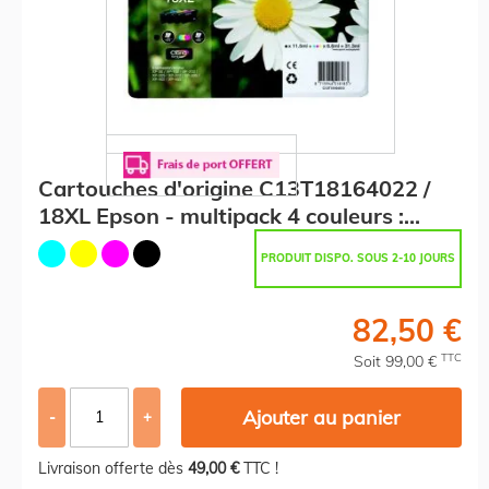
Cartouches d'origine C13T18164022 /
18XL Epson - multipack 4 couleurs :
noire, cyan, magenta, jaune
PRODUIT DISPO. SOUS 2-10 JOURS
82,50 €
TTC
Soit 99,00 €
Ajouter au panier
-
+
Livraison offerte dès
49,00 €
TTC !