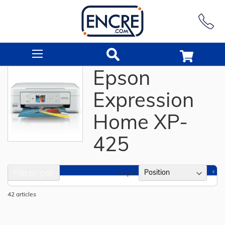
Rechercher
Epson
Expression
Home XP-
425
Filtrer par
Pa
Trier par
or
dé
42
articles