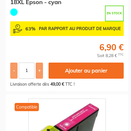
18XL Epson - cyan
EN STOCK
63%
PAR RAPPORT AU PRODUIT DE MARQUE
6,90 €
TTC
Soit 8,28 €
Ajouter au panier
-
+
Livraison offerte dès
49,00 €
TTC !
Compatible