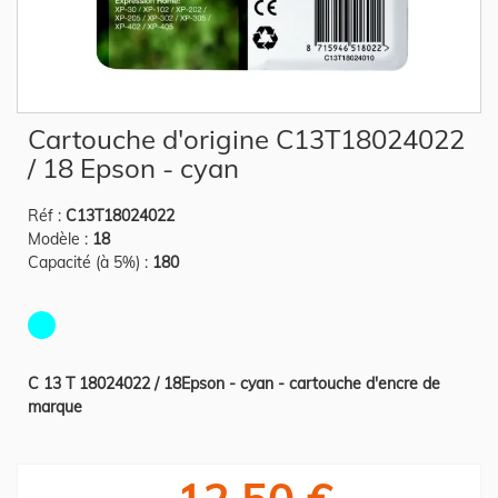
Skip
Cartouche d'origine C13T18024022
to
the
/ 18 Epson - cyan
beginning
of
the
Réf :
C13T18024022
images
gallery
Modèle :
18
Capacité (à 5%) :
180
C 13 T 18024022 / 18Epson - cyan - cartouche d'encre de
marque