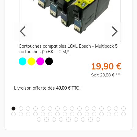
Cartouches compatibles 18XL Epson - Multipack 5
cartouches (2xBK + C,M,Y)
€
19,90 €
C
TTC
Soit 23,88 €
Livraison offerte dès
49,00 €
TTC !