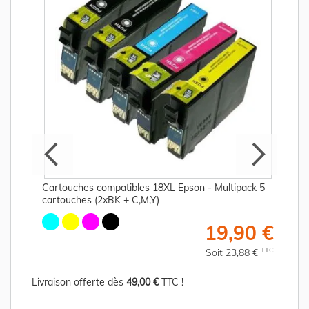
Cartouches compatibles 18XL Epson - Multipack 5
cartouches (2xBK + C,M,Y)
€
19,90 €
C
TTC
Soit 23,88 €
Livraison offerte dès
49,00 €
TTC !