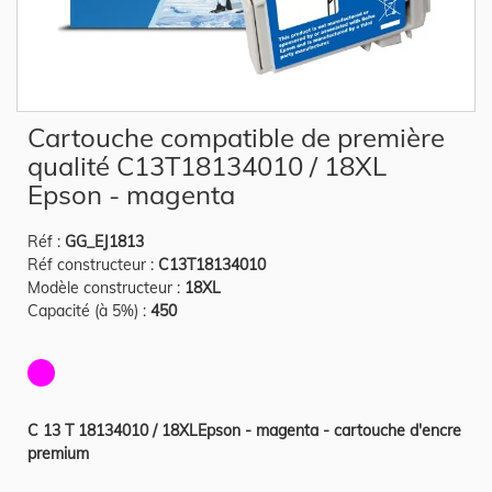
Skip
Cartouche compatible de première
to
the
qualité C13T18134010 / 18XL
beginning
of
Epson - magenta
the
images
gallery
Réf :
GG_EJ1813
Réf constructeur :
C13T18134010
Modèle constructeur :
18XL
Capacité (à 5%) :
450
C 13 T 18134010 / 18XLEpson - magenta - cartouche d'encre
premium