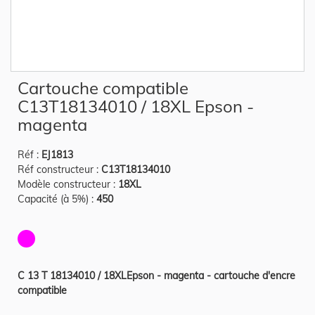
Skip
Cartouche compatible
to
the
C13T18134010 / 18XL Epson -
beginning
of
magenta
the
images
gallery
Réf :
EJ1813
Réf constructeur :
C13T18134010
Modèle constructeur :
18XL
Capacité (à 5%) :
450
C 13 T 18134010 / 18XLEpson - magenta - cartouche d'encre
compatible