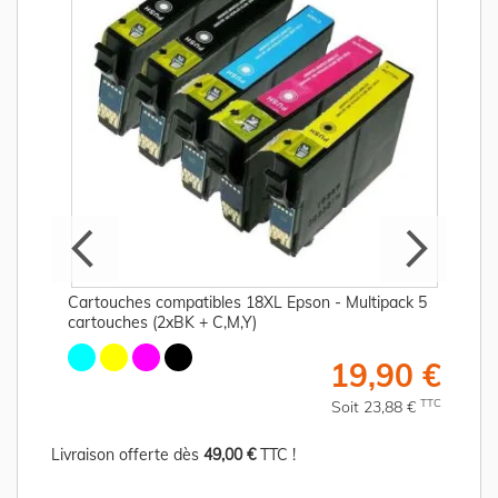
Cartouches compatibles 18XL Epson - Multipack 5
cartouches (2xBK + C,M,Y)
€
19,90 €
C
TTC
Soit 23,88 €
Livraison offerte dès
49,00 €
TTC !