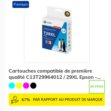
Premium
Cartouches compatible de première
qualité C13T29964012 / 29XL Epson -
multipack 4 couleurs : noire, cyan,
EN STOCK
magenta, jaune
67%
PAR RAPPORT AU PRODUIT DE MARQUE