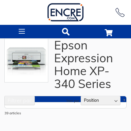
Rechercher
Epson
Expression
Home XP-
340 Series
Filtrer par
Pa
Trier par
or
dé
39
articles