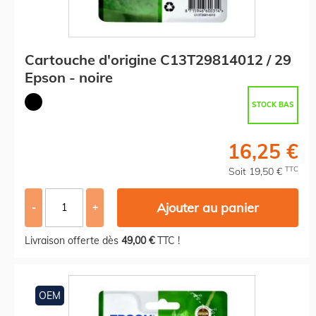
Cartouche d'origine C13T29814012 / 29
Epson - noire
STOCK BAS
16,25 €
TTC
Soit 19,50 €
Ajouter au panier
-
+
Livraison offerte dès
49,00 €
TTC !
OEM