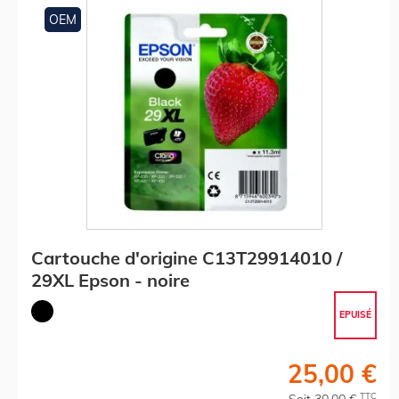
OEM
Cartouche d'origine C13T29914010 /
29XL Epson - noire
EPUISÉ
25,00 €
TTC
Soit 30,00 €