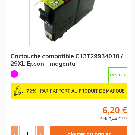
Cartouche compatible C13T29934010 /
29XL Epson - magenta
EN STOCK
72%
PAR RAPPORT AU PRODUIT DE MARQUE
6,20 €
TTC
Soit 7,44 €
Ajouter au panier
-
+