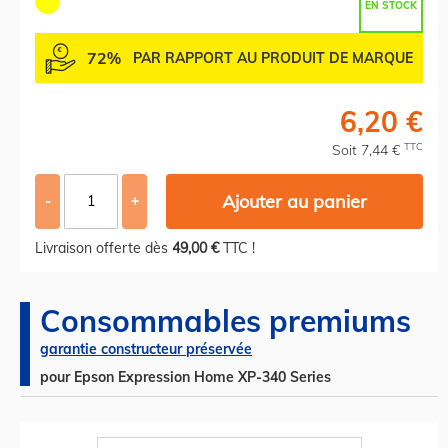
EN STOCK
72%
PAR RAPPORT AU PRODUIT DE MARQUE
6,20 €
TTC
Soit 7,44 €
Ajouter au panier
-
+
Livraison offerte dès
49,00 €
TTC !
Consommables premiums
garantie constructeur préservée
pour Epson Expression Home XP-340 Series