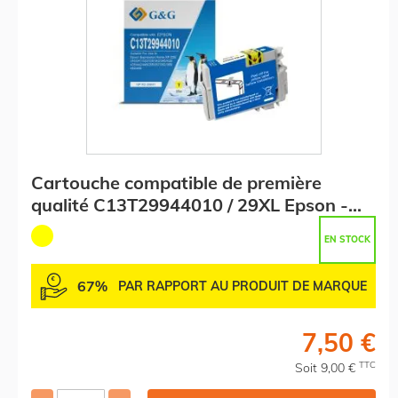
Cartouche compatible de première
qualité C13T29944010 / 29XL Epson -
jaune
EN STOCK
67%
PAR RAPPORT AU PRODUIT DE MARQUE
7,50 €
TTC
Soit 9,00 €