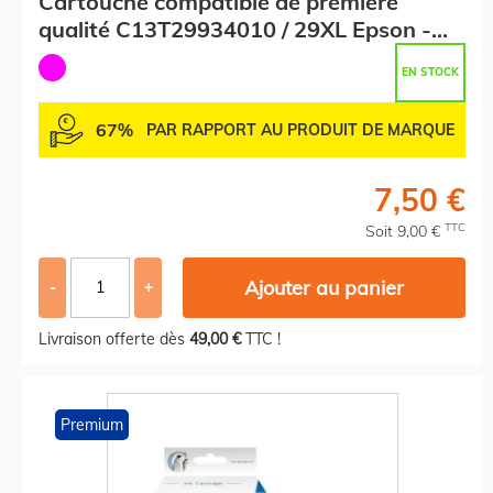
Cartouche compatible de première
qualité C13T29934010 / 29XL Epson -
magenta
EN STOCK
67%
PAR RAPPORT AU PRODUIT DE MARQUE
7,50 €
TTC
Soit 9,00 €
Ajouter au panier
-
+
Livraison offerte dès
49,00 €
TTC !
Premium