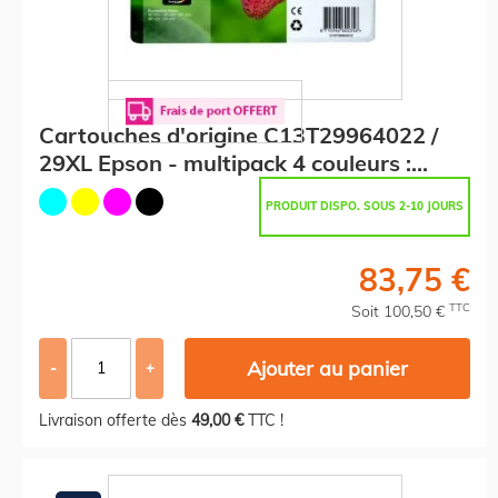
Cartouches d'origine C13T29964022 /
29XL Epson - multipack 4 couleurs :
noire, cyan, magenta, jaune
PRODUIT DISPO. SOUS 2-10 JOURS
83,75 €
TTC
Soit 100,50 €
Ajouter au panier
-
+
Livraison offerte dès
49,00 €
TTC !