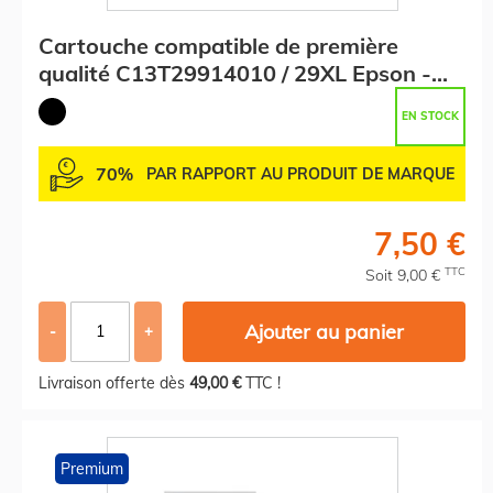
Cartouche compatible de première
qualité C13T29914010 / 29XL Epson -
noire
EN STOCK
70%
PAR RAPPORT AU PRODUIT DE MARQUE
7,50 €
TTC
Soit 9,00 €
Ajouter au panier
-
+
Livraison offerte dès
49,00 €
TTC !
Premium