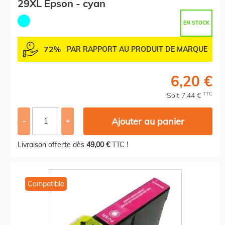
29XL Epson - cyan
EN STOCK
72%
PAR RAPPORT AU PRODUIT DE MARQUE
6,20 €
TTC
Soit 7,44 €
Ajouter au panier
-
+
Livraison offerte dès
49,00 €
TTC !
Compatible