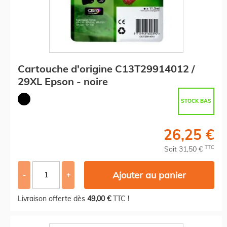
Cartouche d'origine C13T29914012 /
29XL Epson - noire
STOCK BAS
26,25 €
TTC
Soit 31,50 €
Ajouter au panier
-
+
Livraison offerte dès
49,00 €
TTC !