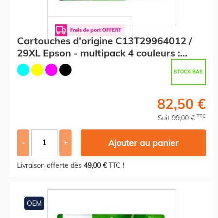
Cartouches d'origine C13T29964012 /
29XL Epson - multipack 4 couleurs :
noire, cyan, magenta, jaune
STOCK BAS
82,50 €
TTC
Soit 99,00 €
Ajouter au panier
-
+
Livraison offerte dès
49,00 €
TTC !
OEM