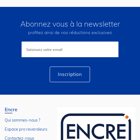
Abonnez vous à la newsletter
profitez ainsi de nos réductions exclusives
Inscription
à
notre
lettre
d’information
:
Inscription
Encre
Qui sommes-nous ?
Espace pro revendeurs
Contactez-nous