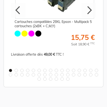
Cartouches compatibles 29XL Epson - Multipack 5
cartouches (2xBK + C,M,Y)
€
15,75 €
C
TTC
Soit 18,90 €
Livraison offerte dès
49,00 €
TTC !