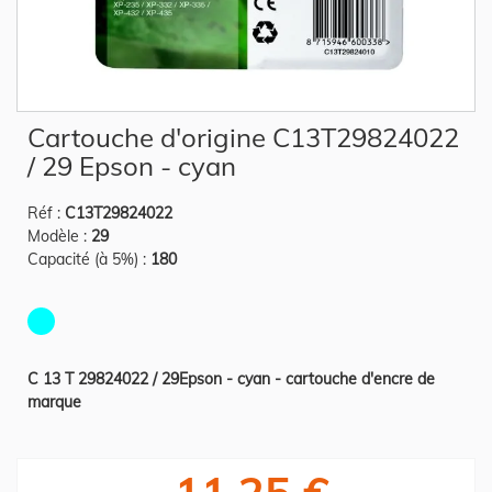
Skip
Cartouche d'origine C13T29824022
to
the
/ 29 Epson - cyan
beginning
of
the
Réf :
C13T29824022
images
gallery
Modèle :
29
Capacité (à 5%) :
180
C 13 T 29824022 / 29Epson - cyan - cartouche d'encre de
marque