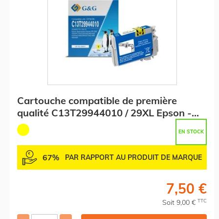
Cartouche compatible de première
qualité C13T29944010 / 29XL Epson -
jaune
EN STOCK
67%
PAR RAPPORT AU PRODUIT DE MARQUE
7,50 €
TTC
Soit 9,00 €