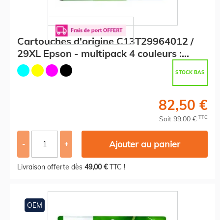
Cartouches d'origine C13T29964012 /
29XL Epson - multipack 4 couleurs :
noire, cyan, magenta, jaune
STOCK BAS
82,50 €
TTC
Soit 99,00 €
Ajouter au panier
-
+
Livraison offerte dès
49,00 €
TTC !
OEM