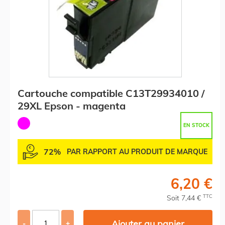
Cartouche compatible C13T29934010 /
29XL Epson - magenta
EN STOCK
72%
PAR RAPPORT AU PRODUIT DE MARQUE
6,20 €
TTC
Soit 7,44 €
Ajouter au panier
-
+