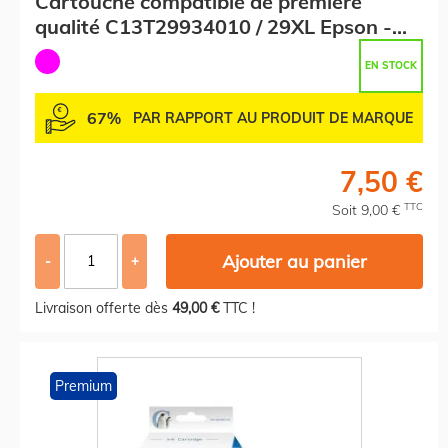
Cartouche compatible de première
qualité C13T29934010 / 29XL Epson -
magenta
EN STOCK
67%
PAR RAPPORT AU PRODUIT DE MARQUE
7,50 €
TTC
Soit 9,00 €
Ajouter au panier
-
+
Livraison offerte dès
49,00 €
TTC !
Premium