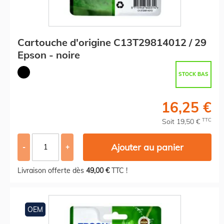
Cartouche d'origine C13T29814012 / 29
Epson - noire
STOCK BAS
16,25 €
TTC
Soit 19,50 €
Ajouter au panier
-
+
Livraison offerte dès
49,00 €
TTC !
OEM