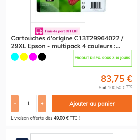
Cartouches d'origine C13T29964022 /
29XL Epson - multipack 4 couleurs :
noire, cyan, magenta, jaune
PRODUIT DISPO. SOUS 2-10 JOURS
83,75 €
TTC
Soit 100,50 €
Ajouter au panier
-
+
Livraison offerte dès
49,00 €
TTC !