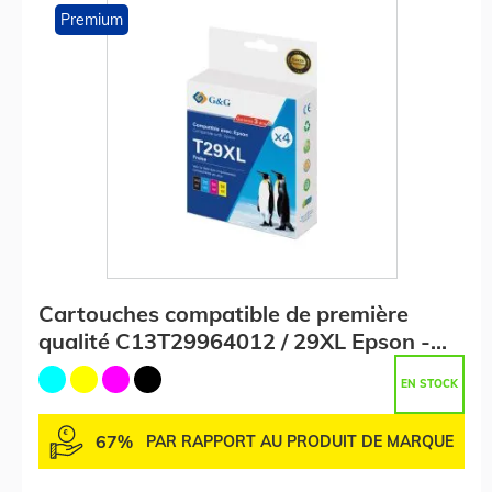
Premium
Cartouches compatible de première
qualité C13T29964012 / 29XL Epson -
multipack 4 couleurs : noire, cyan,
EN STOCK
magenta, jaune
67%
PAR RAPPORT AU PRODUIT DE MARQUE