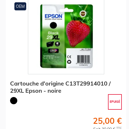
OEM
Cartouche d'origine C13T29914010 /
29XL Epson - noire
EPUISÉ
25,00 €
TTC
Soit 30,00 €