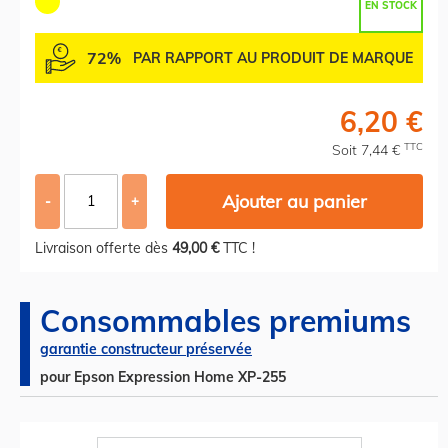
EN STOCK
72%
PAR RAPPORT AU PRODUIT DE MARQUE
6,20 €
TTC
Soit 7,44 €
Ajouter au panier
-
+
Livraison offerte dès
49,00 €
TTC !
Consommables premiums
garantie constructeur préservée
pour Epson Expression Home XP-255