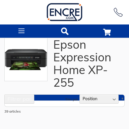
Rechercher
Epson
Expression
Home XP-
255
Filtrer par
Pa
Trier par
or
dé
39
articles