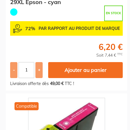
29XL Epson - cyan
EN STOCK
72%
PAR RAPPORT AU PRODUIT DE MARQUE
6,20 €
TTC
Soit 7,44 €
Ajouter au panier
-
+
Livraison offerte dès
49,00 €
TTC !
Compatible