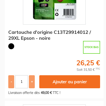
Cartouche d'origine C13T29914012 /
29XL Epson - noire
STOCK BAS
26,25 €
TTC
Soit 31,50 €
Ajouter au panier
-
+
Livraison offerte dès
49,00 €
TTC !