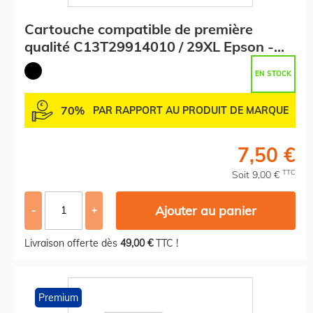
Cartouche compatible de première
qualité C13T29914010 / 29XL Epson -
noire
EN STOCK
70%
PAR RAPPORT AU PRODUIT DE MARQUE
7,50 €
TTC
Soit 9,00 €
Ajouter au panier
-
+
Livraison offerte dès
49,00 €
TTC !
Premium