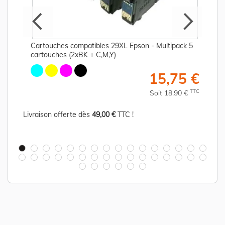
Cartouches compatibles 29XL Epson - Multipack 5
cartouches (2xBK + C,M,Y)
€
15,75 €
C
TTC
Soit 18,90 €
Livraison offerte dès
49,00 €
TTC !