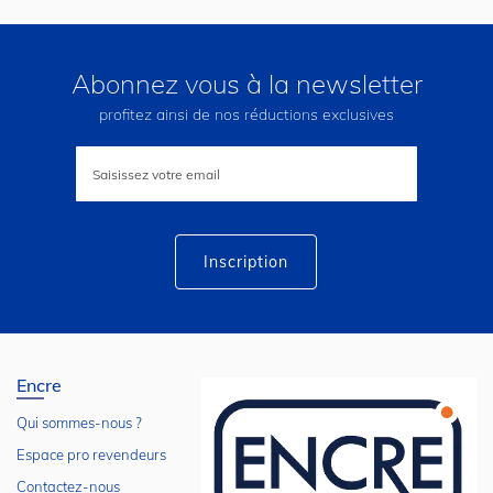
Abonnez vous à la newsletter
profitez ainsi de nos réductions exclusives
Inscription
à
notre
lettre
d’information
:
Inscription
Encre
Qui sommes-nous ?
Espace pro revendeurs
Contactez-nous