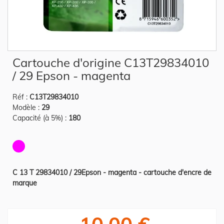
Skip
Cartouche d'origine C13T29834010
to
the
/ 29 Epson - magenta
beginning
of
the
Réf :
C13T29834010
images
gallery
Modèle :
29
Capacité (à 5%) :
180
C 13 T 29834010 / 29Epson - magenta - cartouche d'encre de
marque